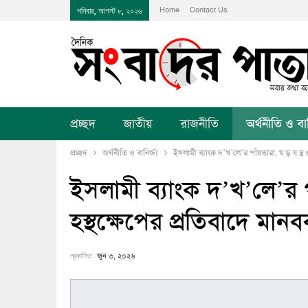
Home
Contact Us
শনিবার, আগস্ট ৮, ২০২৬
প্রচ্ছদ
জাতীয়
রাজনীতি
অর্থনীতি ও বানি
প্রচ্ছদ
অর্থনীতি ও বানির্জ্য
ইসলামী ব্যাংক দ’খ’লে’র পাঁয়তারা, ষ ড় য ন্ত্র ও
ইসলামী ব্যাংক দ’খ’লে’র পাঁ
হস্থক্ষেপের প্রতিবাদে মানব
প্রকাশিত:
জুন ৩, ২০২৬