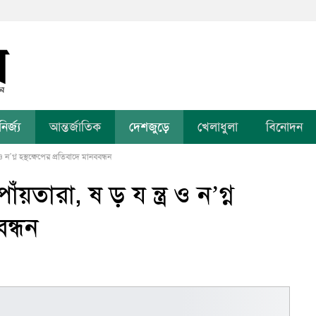
র্জ্য
আন্তর্জাতিক
দেশজুড়ে
খেলাধুলা
বিনোদন
 ন’গ্ন হস্থক্ষেপের প্রতিবাদে মানববন্ধন
য়তারা, ষ ড় য ন্ত্র ও ন’গ্ন
বন্ধন