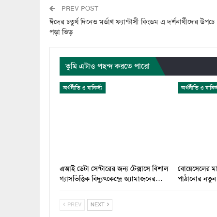
PREV POST
ঈদের চতুর্থ দিনেও মর্ডাণ ফ্যান্টাসী কিংডম এ দর্শনার্থীদের উপচে
পড়া ভিড়
তুমি এটাও পছন্দ করতে পারো
অর্থনীতি ও বানির্জ্য
অর্থনীতি ও বানির্জ
এআই ডেটা সেন্টারের জন্য টেক্সাসে বিশাল
বোয়েসেলের মাধ
গ্যাসভিত্তিক বিদ্যুৎকেন্দ্রে অ্যামাজনের…
পাঠানোর নতুন 
PREV
NEXT