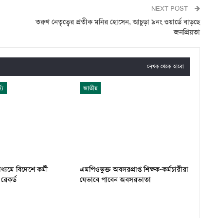
NEXT POST
তরুণ নেতৃত্বের প্রতীক মনির হোসেন, আচুড়া ৯নং ওয়ার্ডে বাড়ছে
জনপ্রিয়তা
লেখক থেকে আরো
্য
জাতীয়
্যমে বিদেশে কর্মী
এমপিওভুক্ত অবসরপ্রাপ্ত শিক্ষক-কর্মচারীরা
রেকর্ড
যেভাবে পাবেন অবসরভাতা