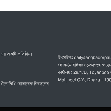
এর একটি প্রতিষ্ঠান।
ই-মেইলঃ dailysangbaderp
ফোন/মোবাইলঃ ০১৩২৭৬৪০৭২
কার্যালয়ঃ 28/1/B, Toyanbee 
Motijheel C/A, Dhaka - 10
র অধীনে বিধি মোতাবেক নিবন্ধনের