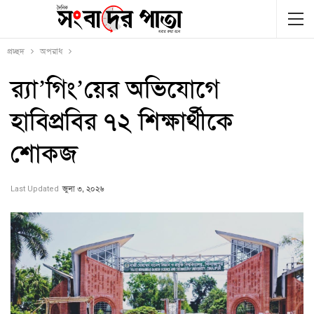
প্রচ্ছদ
অপরাধ
র‌্যা’গিং’য়ের অভিযোগে
হাবিপ্রবির ৭২ শিক্ষার্থীকে
শোকজ
Last Updated
জুলা ৩, ২০২৬