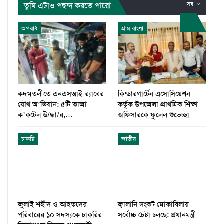
তুমি এটাও পছন্দ করতে পারো
সব
অপরাধ
গ্রাম বাংলা
কদমতলীতে এনএসআই-র‍্যাবের
কিন্ডারগার্টেন এসোসিয়েশন
যৌথ অ’ভিযান: ৫টি তাজা
কর্তৃক উপজেলা প্রাথমিক শিক্ষা
ক’কটেল উ/দ্ধা/র,…
অফিসারকে ফুলেল শুভেচ্ছা
চাকরি
জাতীয়
জুলাই শহীদ ও আহতদের
জ্বালানি সংকট মোকাবিলায়
পরিবারের ১০ সদস্যকে চাকরির
সর্বোচ্চ চেষ্টা চলছে: প্রধানমন্ত্রী