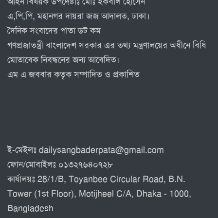
আইন বিষয়ক উপদেষ্টাঃ মোঃ ইকবাল হোসেন
এ,পি,পি, মহানগর দায়রা জজ আদালত, ঢাকা।
দৈনিক সংবাদের পাতা ডট কম
গণপ্রজাতন্ত্রী বাংলাদেশ সরকার এর তথ্য মন্ত্রণালয়ের অধীনে বিধি
মোতাবেক নিবন্ধনের জন্য আবেদিত।
এম এ জববার কতৃক সম্পাদিত ও প্রকাশিত
ই-মেইলঃ dailysangbaderpata@gmail.com
ফোন/মোবাইলঃ ০১৩২৭৬৪০৭২৮
কার্যালয়ঃ 28/1/B, Toyanbee Circular Road, B.N.
Tower (1st Floor), Motijheel C/A, Dhaka - 1000,
Bangladesh