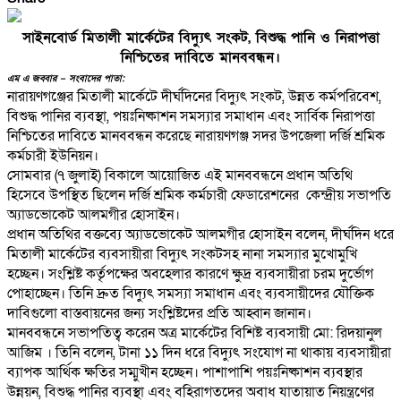
সাইনবোর্ড মিতালী মার্কেটের বিদ্যুৎ সংকট, বিশুদ্ধ পানি ও নিরাপত্তা
নিশ্চিতের দাবিতে মানববন্ধন।
এম এ জব্বার – সংবাদের পাতা:
নারায়ণগঞ্জের মিতালী মার্কেটে দীর্ঘদিনের বিদ্যুৎ সংকট, উন্নত কর্মপরিবেশ,
বিশুদ্ধ পানির ব্যবস্থা, পয়ঃনিষ্কাশন সমস্যার সমাধান এবং সার্বিক নিরাপত্তা
নিশ্চিতের দাবিতে মানববন্ধন করেছে নারায়ণগঞ্জ সদর উপজেলা দর্জি শ্রমিক
কর্মচারী ইউনিয়ন।
সোমবার (৭ জুলাই) বিকালে আয়োজিত এই মানববন্ধনে প্রধান অতিথি
হিসেবে উপস্থিত ছিলেন দর্জি শ্রমিক কর্মচারী ফেডারেশনের কেন্দ্রীয় সভাপতি
অ্যাডভোকেট আলমগীর হোসাইন।
প্রধান অতিথির বক্তব্যে অ্যাডভোকেট আলমগীর হোসাইন বলেন, দীর্ঘদিন ধরে
মিতালী মার্কেটের ব্যবসায়ীরা বিদ্যুৎ সংকটসহ নানা সমস্যার মুখোমুখি
হচ্ছেন। সংশ্লিষ্ট কর্তৃপক্ষের অবহেলার কারণে ক্ষুদ্র ব্যবসায়ীরা চরম দুর্ভোগ
পোহাচ্ছেন। তিনি দ্রুত বিদ্যুৎ সমস্যা সমাধান এবং ব্যবসায়ীদের যৌক্তিক
দাবিগুলো বাস্তবায়নের জন্য সংশ্লিষ্টদের প্রতি আহ্বান জানান।
মানববন্ধনে সভাপতিত্ব করেন অত্র মার্কেটের বিশিষ্ট ব্যবসায়ী মো: রিদয়ানুল
আজিম । তিনি বলেন, টানা ১১ দিন ধরে বিদ্যুৎ সংযোগ না থাকায় ব্যবসায়ীরা
ব্যাপক আর্থিক ক্ষতির সম্মুখীন হচ্ছেন। পাশাপাশি পয়ঃনিষ্কাশন ব্যবস্থার
উন্নয়ন, বিশুদ্ধ পানির ব্যবস্থা এবং বহিরাগতদের অবাধ যাতায়াত নিয়ন্ত্রণের