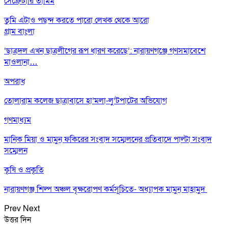
সেক্রেটারি তামিম
তুমি এটাও পছন্দ করতে পারো
লেখক থেকে আরো
গ্রাম বাংলা
‘ছাত্রদল এখন ছাত্রলীগের রূপ ধারণ করেছে’: নারায়ণগঞ্জে গণসমাবেশে
মাওলানা…
অপরাধ
তোলারাম কলেজ ছাত্রাবাসে হা’মলা-লু’টপাটের অভিযোগ
গণমাধ্যম
মানিক মিয়া ও মামুন ফকিরের সংবাদ সম্মেলনের প্রতিবাদে পাল্টা সংবাদ
সম্মেলন
কৃষি ও প্রকৃতি
নারায়ণগঞ্জ শিল্প অঞ্চল বৃক্ষরোপণ কর্মসূচিতে- অধ্যাপক মামুন মাহামুদ
Prev
Next
উত্তর দিন