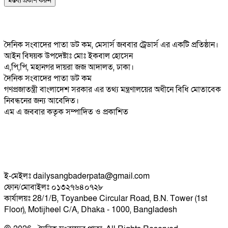
দৈনিক সংবাদের পাতা ডট কম, মেসার্স জববার ট্রেডার্স এর একটি প্রতিষ্ঠান।
আইন বিষয়ক উপদেষ্টাঃ মোঃ ইকবাল হোসেন
এ,পি,পি, মহানগর দায়রা জজ আদালত, ঢাকা।
দৈনিক সংবাদের পাতা ডট কম
গণপ্রজাতন্ত্রী বাংলাদেশ সরকার এর তথ্য মন্ত্রণালয়ের অধীনে বিধি মোতাবেক
নিবন্ধনের জন্য আবেদিত।
এম এ জববার কতৃক সম্পাদিত ও প্রকাশিত
ই-মেইলঃ dailysangbaderpata@gmail.com
ফোন/মোবাইলঃ ০১৩২৭৬৪০৭২৮
কার্যালয়ঃ 28/1/B, Toyanbee Circular Road, B.N. Tower (1st
Floor), Motijheel C/A, Dhaka - 1000, Bangladesh