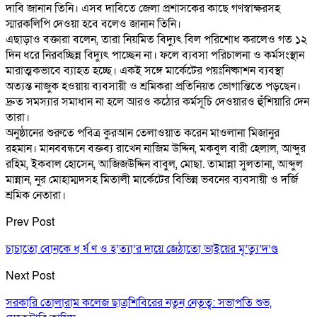
দাবি জানান তিনি। এসব দাবিতে জেলা প্রশাসকের কাছে গণস্বাক্ষরসহ
স্মারকলিপি দেওয়া হবে বলেও জানান তিনি।
এছাড়াও বক্তারা বলেন, তারা নিয়মিত বিদ্যুৎ বিল পরিশোধ করলেও গত ১২
দিন ধরে নিরবচ্ছিন্ন বিদ্যুৎ পাচ্ছেন না। ফলে ব্যবসা পরিচালনা ও কর্মসংস্থান
মারাত্মকভাবে ব্যাহত হচ্ছে। একই সঙ্গে মার্কেটের পয়ঃনিষ্কাশন ব্যবস্থা
অত্যন্ত নাজুক হওয়ায় ব্যবসায়ী ও শ্রমিকরা প্রতিনিয়ত ভোগান্তিতে পড়ছেন।
দ্রুত সমস্যার সমাধান না হলে আরও কঠোর কর্মসূচি দেওয়ারও হুঁশিয়ারি দেন
তারা।
অনুষ্ঠানের শুরুতে পবিত্র কুরআন তেলাওয়াত করেন মাওলানা মিজানুর
রহমান। মানববন্ধনে বক্তব্য রাখেন নাজিম উদ্দিন, মকবুল বারী হেলাল, আব্দুর
রহিম, ইকবাল হোসেন, আজিজউদ্দিন বাবুল, মোছা. তামান্না সুলতানা, আব্দুল
মান্নান, নুর মোহাম্মদসহ মিতালী মার্কেটের বিভিন্ন ভবনের ব্যবসায়ী ও দর্জি
শ্রমিক নেতারা।
Prev Post
চাচাতো বোনকে ধ র্ষ ণ ও হ’ত্যা’র দায়ে জেঠাতো ভাইয়ের মৃ’ত্যু’দ’ণ্ড
Next Post
সরকারি তোলারাম কলেজ ছাত্রশিবিরের নতুন নেতৃত্ব: সভাপতি শুভ,