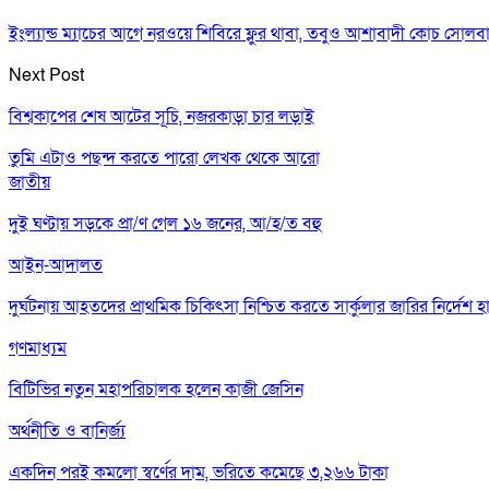
ইংল্যান্ড ম্যাচের আগে নরওয়ে শিবিরে ফ্লুর থাবা, তবুও আশাবাদী কোচ সোলবা
Next Post
বিশ্বকাপের শেষ আটের সূচি, নজরকাড়া চার লড়াই
তুমি এটাও পছন্দ করতে পারো
লেখক থেকে আরো
জাতীয়
দুই ঘণ্টায় সড়কে প্রা/ণ গেল ১৬ জনের, আ/হ/ত বহু
আইন-আদালত
দুর্ঘটনায় আহতদের প্রাথমিক চিকিৎসা নিশ্চিত করতে সার্কুলার জারির নির্দেশ হ
গণমাধ্যম
বিটিভির নতুন মহাপরিচালক হলেন কাজী জেসিন
অর্থনীতি ও বানির্জ্য
একদিন পরই কমলো স্বর্ণের দাম, ভরিতে কমেছে ৩,২৬৬ টাকা