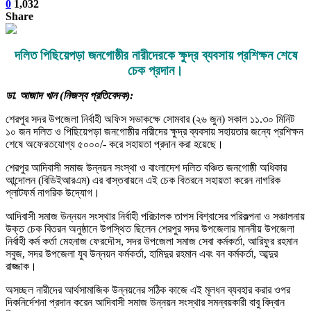
0
1,032
Share
দলিত পিছিয়েপড়া জনগোষ্ঠীর নারীদেরকে ক্ষুদ্র ব্যবসায় প্রশিক্ষন শেষে
চেক প্রদান।
ডা. আজাদ খান (নিজস্ব প্রতিবেদক):
শেরপুর সদর উপজেলা নির্বাহী অফিস সভাকক্ষে সোমবার (২৬ জুন) সকাল ১১.৩০ মিনিট
১০ জন দলিত ও পিছিয়েপড়া জনগোষ্ঠীর নারীদের ক্ষুদ্র ব্যবসায় সহায়তার জন্যে প্রশিক্ষন
শেষে অফেরতযোগ্য ৫০০০/- করে সহায়তা প্রদান করা হয়েছে।
শেরপুর আদিবাসী সমাজ উন্নয়ন সংস্থা ও বাংলাদেশ দলিত বঞ্চিত জনগোষ্ঠী অধিকার
আন্দোলন (বিডিইআরএম) এর বাস্তবায়নে এই চেক বিতরনে সহায়তা করেন নাগরিক
প্লাটফর্ম নাগরিক উদ্যোগ।
আদিবাসী সমাজ উন্নয়ন সংস্থার নির্বাহী পরিচালক তাপস বিশ্বাসের পরিকল্পনা ও সঞ্চালনায়
উক্ত চেক বিতরন অনুষ্ঠানে উপস্থিত ছিলেন শেরপুর সদর উপজেলার মাননীয় উপজেলা
নির্বাহী কর্ম কর্তা মেহনাজ ফেরদৌস, সদর উপজেলা সমাজ সেবা কর্মকর্তা, আরিফুর রহমান
সবুজ, সদর উপজেলা যুব উন্নয়ন কর্মকর্তা, হামিদুর রহমান এবং বন কর্মকর্তা, আব্দুর
রাজ্জাক।
অসচ্ছল নারীদের আর্থসামাজিক উন্নয়নের সঠিক কাজে এই মূলধন ব্যবহার করার ওপর
দিকনির্দেশনা প্রদান করেন আদিবাসী সমাজ উন্নয়ন সংস্থার সমন্বয়কারী বাবু বিদ্বান