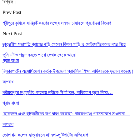
বিশ্বাস।
Prev Post
শ্রীপুরে কৃষিকে যান্ত্রিকীকরণের লক্ষ্যে সমলয় চাষাবাদে প্রণোদনা বিতরণ
Next Post
ছাত্রলীগ সভাপতি গ্রামের বাড়ি গেলেন বিশাল গাড়ি ও মোটরসাইকেলের বহর নিয়ে
তুমি এটাও পছন্দ করতে পারো
লেখক থেকে আরো
গ্রাম বাংলা
কিন্ডারগার্টেন এসোসিয়েশন কর্তৃক উপজেলা প্রাথমিক শিক্ষা অফিসারকে ফুলেল শুভেচ্ছা
অপরাধ
শরীয়তপুরে মধ্যযুগীয় কায়দায় নারীকে নি’র্যা’তন, অভিযোগ তুলে নিতে…
গ্রাম বাংলা
‘ছাত্রদল এখন ছাত্রলীগের রূপ ধারণ করেছে’: নারায়ণগঞ্জে গণসমাবেশে মাওলানা…
অপরাধ
তোলারাম কলেজ ছাত্রাবাসে হা’মলা-লু’টপাটের অভিযোগ