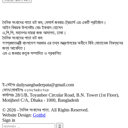
দৈনিক সংবাদের পাতা ডট কম, মেসার্স জববার ট্রেডার্স এর একটি প্রতিষ্ঠান।
আইন বিষয়ক উপদেষ্টাঃ মোঃ ইকবাল হোসেন
এ,পি,পি, মহানগর দায়রা জজ আদালত, ঢাকা।
দৈনিক সংবাদের পাতা ডট কম
গণপ্রজাতন্ত্রী বাংলাদেশ সরকার এর তথ্য মন্ত্রণালয়ের অধীনে বিধি মোতাবেক নিবন্ধনের
জন্য আবেদিত।
এম এ জববার কতৃক সম্পাদিত ও প্রকাশিত
ই-মেইলঃ dailysangbaderpata@gmail.com
ফোন/মোবাইলঃ ০১৩২৭৬৪০৭২৮
কার্যালয়ঃ 28/1/B, Toyanbee Circular Road, B.N. Tower (1st Floor),
Motijheel C/A, Dhaka - 1000, Bangladesh
© 2026 - দৈনিক সংবাদের পাতা. All Rights Reserved.
Website Design:
Goitbd
Sign in