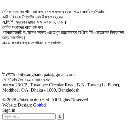
দৈনিক সংবাদের পাতা ডট কম, মেসার্স জববার ট্রেডার্স এর একটি প্রতিষ্ঠান।
আইন বিষয়ক উপদেষ্টাঃ মোঃ ইকবাল হোসেন
এ,পি,পি, মহানগর দায়রা জজ আদালত, ঢাকা।
দৈনিক সংবাদের পাতা ডট কম
গণপ্রজাতন্ত্রী বাংলাদেশ সরকার এর তথ্য মন্ত্রণালয়ের অধীনে বিধি মোতাবেক নিবন্ধনের
জন্য আবেদিত।
এম এ জববার কতৃক সম্পাদিত ও প্রকাশিত
ই-মেইলঃ dailysangbaderpata@gmail.com
ফোন/মোবাইলঃ ০১৩২৭৬৪০৭২৮
কার্যালয়ঃ 28/1/B, Toyanbee Circular Road, B.N. Tower (1st Floor),
Motijheel C/A, Dhaka - 1000, Bangladesh
© 2026 - দৈনিক সংবাদের পাতা. All Rights Reserved.
Website Design:
Goitbd
Sign in