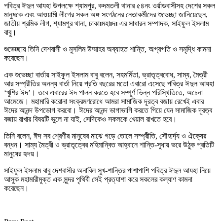
পবিত্র ঈদুল আযহা উপলক্ষে শ্যামপুর, কদমতলী থানার ৫৪নং ওর্য়াডবাসীসহ দেশের সকল
মানুষকে এবং আওয়ামী লীগের সকল অঙ্গ সংগঠনের নেতাকর্মীদের শুভেচ্ছা জানিয়েছেন,
জাতীয় শ্রমিক লীগ, শ্যামপুর থানা, ঢাকাঃমহাঃদঃ এর সাধারন সম্পাদক, সাইফুল ইসলাম
বাবু।
শুভেচ্ছায় তিনি দেশবাসী ও মুসলিম উম্মাহর অব্যাহত শান্তি, অগ্রগতি ও সমৃদ্ধি কামনা
করেছেন।
এক শুভেচ্ছা বার্তায় সাইফুল ইসলাম বাবু বলেন, সহমর্মিতা, ভ্রাতৃত্ববোধ, সাম্য, মৈত্রী
আর সম্প্রীতির অনন্য বার্তা নিয়ে প্রতি বছরের মতো এবারো এসেছে পবিত্র ঈদুল আযহা
‘খুশির ঈদ’। তবে এবারের ঈদ পালন করতে হবে সম্পূর্ণ ভিন্ন পরিস্থিতিতে, অচেনা
আমেজে। মহামারি করোনা সংক্রমণরোধে আমরা সামাজিক দূরত্ব বজায় রেখেই এবার
ঈদের আনন্দ উপভোগ করবো। ঈদের আনন্দ ভাগাভাগি করতে গিয়ে যেন সামাজিক দূরত্ব
বজায় রাখার বিষয়টি ভুলে না যাই, সেদিকেও সকলকে খেয়াল রাখতে হবে।
তিনি বলেন, ঈদ সব শ্রেণীর মানুষের মাঝে গড়ে তোলে সম্প্রীতি, সৌহার্দ্য ও ঐক্যের
বন্ধন। সাম্য মৈত্রী ও ভ্রাতৃত্বের মহিমান্বিত আহ্বানে শান্তি-সুধায় ভরে উঠুক প্রতিটি
মানুষের হৃদয়।
সাইফুল ইসলাম বাবু দেশবাসীর অনাবিল সুখ-শান্তির পাশাপাশি পবিত্র ঈদুল আযহা নিয়ে
আসুক মহামারীমুক্ত এক সুন্দর পৃথিবী সেই প্রত্যাশা করে সকলের কল্যাণ কামনা
করেছেন।