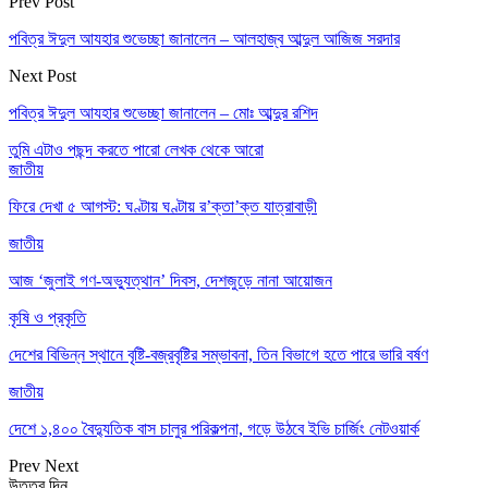
Prev Post
পবিত্র ঈদুল আযহার শুভেচ্ছা জানালেন – আলহাজ্ব আব্দুল আজিজ সরদার
Next Post
পবিত্র ঈদুল আযহার শুভেচ্ছা জানালেন – মোঃ আব্দুর রশিদ
তুমি এটাও পছন্দ করতে পারো
লেখক থেকে আরো
জাতীয়
ফিরে দেখা ৫ আগস্ট: ঘণ্টায় ঘণ্টায় র’ক্তা’ক্ত যাত্রাবাড়ী
জাতীয়
আজ ‘জুলাই গণ-অভ্যুত্থান’ দিবস, দেশজুড়ে নানা আয়োজন
কৃষি ও প্রকৃতি
দেশের বিভিন্ন স্থানে বৃষ্টি-বজ্রবৃষ্টির সম্ভাবনা, তিন বিভাগে হতে পারে ভারি বর্ষণ
জাতীয়
দেশে ১,৪০০ বৈদ্যুতিক বাস চালুর পরিকল্পনা, গড়ে উঠবে ইভি চার্জিং নেটওয়ার্ক
Prev
Next
উত্তর দিন