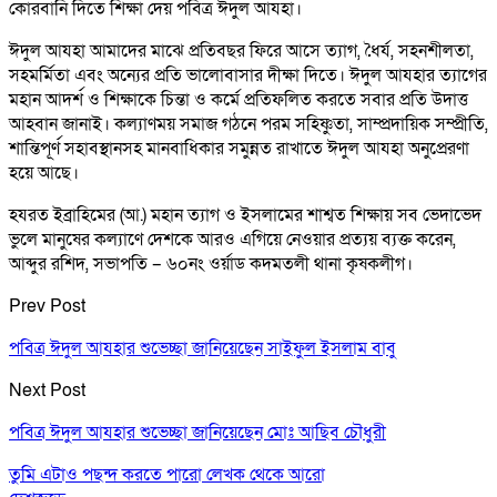
কোরবানি দিতে শিক্ষা দেয় পবিত্র ঈদুল আযহা।
ঈদুল আযহা আমাদের মাঝে প্রতিবছর ফিরে আসে ত্যাগ, ধৈর্য, সহনশীলতা,
সহমর্মিতা এবং অন্যের প্রতি ভালোবাসার দীক্ষা দিতে। ঈদুল আযহার ত্যাগের
মহান আদর্শ ও শিক্ষাকে চিন্তা ও কর্মে প্রতিফলিত করতে সবার প্রতি উদাত্ত
আহবান জানাই। কল্যাণময় সমাজ গঠনে পরম সহিষ্ণুতা, সাম্প্রদায়িক সম্প্রীতি,
শান্তিপূর্ণ সহাবস্থানসহ মানবাধিকার সমুন্নত রাখাতে ঈদুল আযহা অনুপ্রেরণা
হয়ে আছে।
হযরত ইব্রাহিমের (আ.) মহান ত্যাগ ও ইসলামের শাশ্বত শিক্ষায় সব ভেদাভেদ
ভুলে মানুষের কল্যাণে দেশকে আরও এগিয়ে নেওয়ার প্রত্যয় ব্যক্ত করেন,
আব্দুর রশিদ, সভাপতি – ৬০নং ওর্য়াড কদমতলী থানা কৃষকলীগ।
Prev Post
পবিত্র ঈদুল আযহার শুভেচ্ছা জানিয়েছেন সাইফুল ইসলাম বাবু
Next Post
পবিত্র ঈদুল আযহার শুভেচ্ছা জানিয়েছেন মোঃ আছিব চৌধুরী
তুমি এটাও পছন্দ করতে পারো
লেখক থেকে আরো