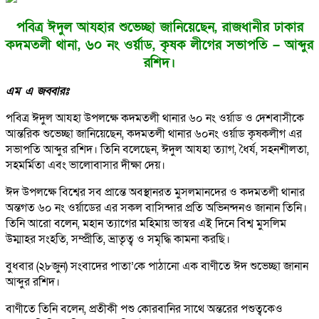
পবিত্র ঈদুল আযহার শুভেচ্ছা জানিয়েছেন, রাজধানীর ঢাকার
কদমতলী থানা, ৬০ নং ওর্য়াড, কৃষক লীগের সভাপতি – আব্দুর
রশিদ।
এম এ জব্বারঃ
পবিত্র ঈদুল আযহা উপলক্ষে কদমতলী থানার ৬০ নং ওর্য়াড ও দেশবাসীকে
আন্তরিক শুভেচ্ছা জানিয়েছেন, কদমতলী থানার ৬০নং ওর্য়াড কৃষকলীগ এর
সভাপতি আব্দুর রশিদ। তিনি বলেছেন, ঈদুল আযহা ত্যাগ, ধৈর্য, সহনশীলতা,
সহমর্মিতা এবং ভালোবাসার দীক্ষা দেয়।
ঈদ উপলক্ষে বিশ্বের সব প্রান্তে অবস্থানরত মুসলমানদের ও কদমতলী থানার
অন্তগত ৬০ নং ওর্য়াডের এর সকল বাসিন্দার প্রতি অভিনন্দনও জানান তিনি।
তিনি আরো বলেন, মহান ত্যাগের মহিমায় ভাস্বর এই দিনে বিশ্ব মুসলিম
উম্মাহর সংহতি, সম্প্রীতি, ভ্রাতৃত্ব ও সমৃদ্ধি কামনা করছি।
বুধবার (২৮জুন) সংবাদের পাতা’কে পাঠানো এক বাণীতে ঈদ শুভেচ্ছা জানান
আব্দুর রশিদ।
বাণীতে তিনি বলেন, প্রতীকী পশু কোরবানির সাথে অন্তরের পশুত্বকেও