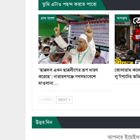
তুমি এটাও পছন্দ করতে পারো
গ্রাম বাংলা
অপরাধ
‘ছাত্রদল এখন ছাত্রলীগের রূপ ধারণ
তোলারাম কলেজ
করেছে’: নারায়ণগঞ্জে গণসমাবেশে
লু’টপাটের অ
মাওলানা…
PREV
NEXT
উত্তর দিন
আপনার ইমেইল ঠি