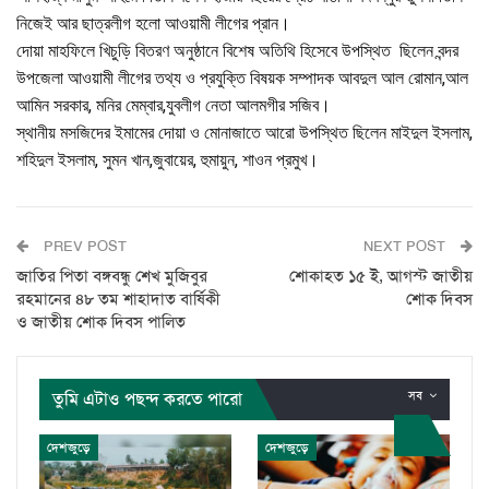
নিজেই আর ছাত্রলীগ হলো আওয়ামী লীগের প্রান।
দোয়া মাহফিলে খিচুড়ি বিতরণ অনুষ্ঠানে বিশেষ অতিথি হিসেবে উপস্থিত ছিলেন বন্দর
উপজেলা আওয়ামী লীগের তথ্য ও প্রযুক্তি বিষয়ক সম্পাদক আবদুল আল রোমান,আল
আমিন সরকার, মনির মেম্বার,যুবলীগ নেতা আলমগীর সজিব।
স্থানীয় মসজিদের ইমামের দোয়া ও মোনাজাতে আরো উপস্থিত ছিলেন মাইদুল ইসলাম,
শহিদুল ইসলাম, সুমন খান,জুবায়ের, হুমায়ুন, শাওন প্রমুখ।
PREV POST
NEXT POST
জাতির পিতা বঙ্গবন্ধু শেখ মুজিবুর
শোকাহত ১৫ ই, আগস্ট জাতীয়
রহমানের ৪৮ তম শাহাদাত বার্ষিকী
শোক দিবস
ও জাতীয় শোক দিবস পালিত
তুমি এটাও পছন্দ করতে পারো
সব
দেশজুড়ে
দেশজুড়ে