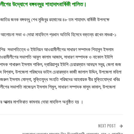
লীগের উদ্যোগে বঙ্গবন্ধুর শাহাদাৎবার্ষিকী পালিত।
াতির জনক বঙ্গবন্ধু শেখ মুজিবুর রহমানের ৪৮ তম শাহাদাৎ বার্ষিকী উপলক্ষে
ত আলোচনা সভা ও দোয়া মাহফিলে প্রধান অতিথি হিসেবে বক্তব্য রাখেন মাগুরা-১
াঁশির সভাপতিত্বে ও ইউনিয়ন আওয়ামীলীগের সাধারণ সম্পাদক শিহাবুল ইসলাম
া আওয়ামীলীগের সভাপতি আবুল কালাম আজাদ, সাধারণ সম্পাদক ও নাকোল ইউপি
ম্পাদক শাখারুল ইসলাম শাকিল, দ্বারিয়াপুর ইউপি চেয়ারম্যান আবদুস সবুর, জেলা জজ
ন্দ বিশ্বাস, উপজেলা পরিষদের ভাইস চেয়ারম্যান কাজী জালাল উদ্দিন, উপজেলা মহিলা
নজরুল ইসলাম মোল্লা, মুক্তিযুদ্ধ সংহতি পরিষদের আহবায়ক বীর মুক্তিযোদ্ধা খবির
বলীগের সভাপতি মাজেদুল ইসলাম শিমুল, সাধারণ সম্পাদক মাসুম কামাল, উপজেলা
ত্মার মাগফিরাত কামনায় দোয়া মাহফিল অনুষ্ঠিত হয় ।
NEXT POST
সবুজবাগে দস্যুতার মামলায় তিন ছিনতাইকারী গ্রেফতার, চাকু ও মোবাইল