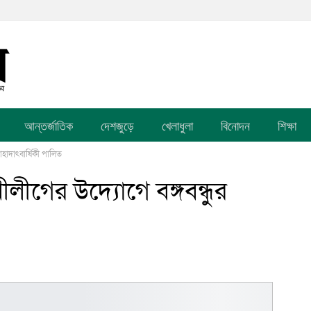
আন্তর্জাতিক
দেশজুড়ে
খেলাধুলা
বিনোদন
শিক্ষা
াহাদাৎবার্ষিকী পালিত
লীগের উদ্যোগে বঙ্গবন্ধুর