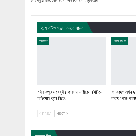
তুমি এটাও পছন্দ করতে পারো
অপরাধ
গ্রাম বাংলা
শরীয়তপুরে মধ্যযুগীয় কায়দায় নারীকে নি’র্যা’তন,
‘ছাত্রদল এখন ছা
অভিযোগ তুলে নিতে…
নারায়ণগঞ্জে গণস
PREV
NEXT