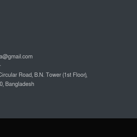
ta@gmail.com
৮
Circular Road, B.N. Tower (1st Floor),
00, Bangladesh