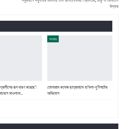
উদ্ধার
অপরাধ
ত্রলীগের রূপ ধারণ করেছে’:
তোলারাম কলেজ ছাত্রাবাসে হা’মলা-লু’টপাটের
মাবেশে মাওলানা…
অভিযোগ