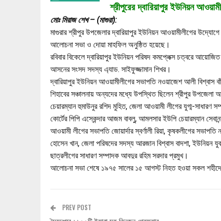
শ্রীপুরের দ্বারিয়াপুর ইউনিয়ন আওয়ামী
মোঃ মিরাজ শেখ – (মাগুরা):
মাগুরার শ্রীপুর উপজেলার দ্বারিয়াপুর ইউনিয়ন আওয়ামীলীগের উদ্যোগে জ
আলোচনা সভা ও দোয়া মাহফিল অনুষ্ঠিত হয়েছে।
রবিবার বিকেলে দ্বারিয়াপুর ইউনিয়ন পরিষদ কমপ্লেক্স চত্বরে আয়োজি
আসনের সংসদ সদস্য এ্যাড. সাইফুজ্জামান শিখর।
দ্বারিয়াপুর ইউনিয়ন আওয়ামীলীগের সভাপতি নওয়াজেশ আলী বিশ্বাস ব
শিহাবের সঞ্চালনায় অন্যদের মধ্যে উপস্থিত ছিলেন শ্রীপুর উপজেল
চেয়ারম্যান হুমাউনুর রশিদ মুহিত, জেলা আওয়ামী লীগের যুগ্ম-সাধারণ স
কোর্টের পিপি এস্কেন্দার আজম বাবলু, আমলসার ইউপি চেয়ারম্যান সেবান
আওয়ামী লীগের সভাপতি জোয়ার্দার স্বর্ণালী রিয়া, কৃষকলীগের সভাপতি 
হোসেন খান, জেলা পরিষদের সদস্য আরজান বিশ্বাস বাদশা, ইউনিয়ন যু
ছাত্রলীগের সাধারণ সম্পাদক আবদুর রহিম সরদার প্রমুখ।
আলোচনা সভা শেষে ১৯৭৫ সালের ১৫ আগস্ট নিহত হওয়া সকল শহীদের আ
PREV POST
সৈয়দপুরে ৬৬০০টি ইয়াবা সহ তিনজন গ্রেফতার