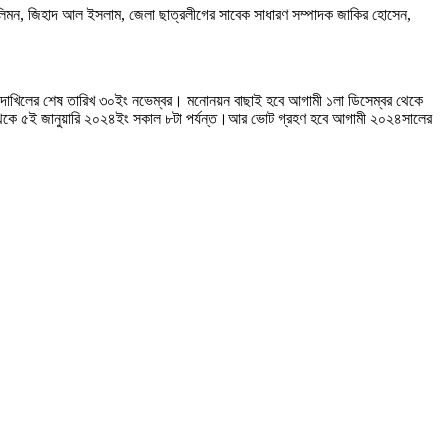
াম লিমন, জিহাদ আল ইসলাম, জেলা ছাত্রলীগের সাবেক সাধারণ সম্পাদক জাকির হোসেন,
পত্র দাখিলের শেষ তারিখ ৩০ইং নভেম্বর। মনোনয়ন বাছাই হবে আগামী ১লা ডিসেম্বর থেকে
ং থেকে ৫ই জানুয়ারি ২০২৪ইং সকাল ৮টা পর্যন্ত।আর ভোট গ্রহণ হবে আগামী ২০২৪সালের