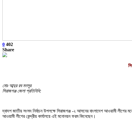
0
402
Share
সি
মোঃ আব্দুর রব মনসুর
সিরাজগঞ্জ জেলা প্রতিনিধি:
দ্বাদশ জাতীয় সংসদ নির্বাচন উপলক্ষে সিরাজগঞ্জ -২ আসনের বাংলাদেশ আওয়ামী লীগের মন
আওয়ামী লীগের কেন্দ্রীয় কার্যালয়ে এই মনোনয়ন ফরম কিনেছেন।