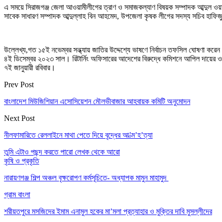
এ সময়ে সিরাজগঞ্জ জেলা আওয়ামীলীগের ত্রাণ ও সমাজকল্যাণ বিষয়ক সম্পাদক আব্দুল ও
সাবেক সাধারণ সম্পাদক আব্দুল্লাহ বিন আহমেদ, উপজেলা কৃষক লীগের সদস্য সচিব হাফিজু
উল্লেখ্য,গত ১৫ই নভেম্বর সন্ধ্যায় জাতির উদ্দেশ্যে ভাষণে নির্বাচন তফসিল ঘোষণা করে
৪ই ডিসেম্বর ২০২৩ সাল। রিটার্নিং অফিসারের আদেশের বিরুদ্ধে কমিশনে আপিল দায়ের 
৭ই জানুয়ারী রবিবার।
Prev Post
বাংলাদেশ মিউজিশিয়ান এসোসিয়েশন মৌলভীবাজার আহবায়ক কমিটি অনুমোদন
Next Post
নীলফামারিতে রেললাইনে মাথা পেতে দিয়ে বৃদ্ধের আ’ত্ম’হ’ত্যা
তুমি এটাও পছন্দ করতে পারো
লেখক থেকে আরো
কৃষি ও প্রকৃতি
নারায়ণগঞ্জ শিল্প অঞ্চল বৃক্ষরোপণ কর্মসূচিতে- অধ্যাপক মামুন মাহামুদ
গ্রাম বাংলা
শরীয়তপুরে মসজিদের ইমাম এনামুল হকের মা’মলা প্রত্যাহার ও মুক্তির দাবি মুসল্লীদের