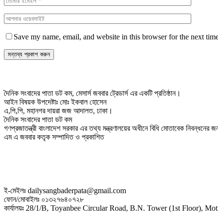
Save my name, email, and website in this browser for the next tim
দৈনিক সংবাদের পাতা ডট কম, মেসার্স জববার ট্রেডার্স এর একটি প্রতিষ্ঠান।
আইন বিষয়ক উপদেষ্টাঃ মোঃ ইকবাল হোসেন
এ,পি,পি, মহানগর দায়রা জজ আদালত, ঢাকা।
দৈনিক সংবাদের পাতা ডট কম
গণপ্রজাতন্ত্রী বাংলাদেশ সরকার এর তথ্য মন্ত্রণালয়ের অধীনে বিধি মোতাবেক নিবন্ধনের
এম এ জববার কতৃক সম্পাদিত ও প্রকাশিত
ই-মেইলঃ dailysangbaderpata@gmail.com
ফোন/মোবাইলঃ ০১৩২৭৬৪০৭২৮
কার্যালয়ঃ 28/1/B, Toyanbee Circular Road, B.N. Tower (1st Floor), M