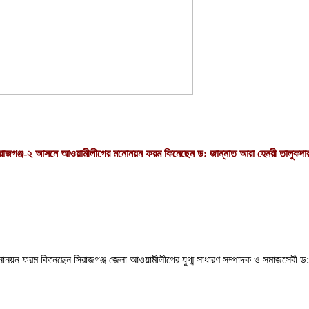
রাজগঞ্জ-২ আসনে আওয়ামীলীগের মনোনয়ন ফরম কিনেছেন ড: জান্নাত আরা হেনরী তালুকদ
োনয়ন ফরম কিনেছেন সিরাজগঞ্জ জেলা আওয়ামীলীগের যুগ্ম সাধারণ সম্পাদক ও সমাজসেবী ড: জা