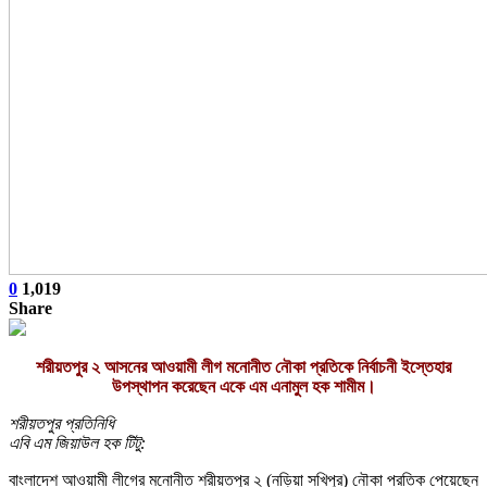
0
1,019
Share
শরীয়তপুর ২ আসনের আওয়ামী লীগ মনোনীত নৌকা প্রতিকে নির্বাচনী ইস্তেহার
উপস্থাপন করেছেন একে এম এনামুল হক শামীম।
শরীয়তপুর প্রতিনিধি
এবি এম জিয়াউল হক টিটু:
বাংলাদেশ আওয়ামী লীগের মনোনীত শরীয়তপুর ২ (নড়িয়া সখিপুর) নৌকা প্রতিক পেয়েছেন