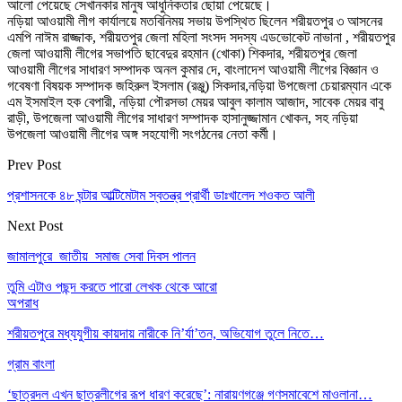
আলো পেয়েছে সেখানকার মানুষ আধুনিকতার ছোয়া পেয়েছে।
নড়িয়া আওয়ামী লীগ কার্যালয়ে মতবিনিময় সভায় উপস্থিত ছিলেন শরীয়তপুর ৩ আসনের
এমপি নাঈম রাজ্জাক, শরীয়তপুর জেলা মহিলা সংসদ সদস্য এডভোকেট নাভানা , শরীয়তপুর
জেলা আওয়ামী লীগের সভাপতি ছাবেদুর রহমান (খোকা) শিকদার, শরীয়তপুর জেলা
আওয়ামী লীগের সাধারণ সম্পাদক অনল কুমার দে, বাংলাদেশ আওয়ামী লীগের বিজ্ঞান ও
গবেষণা বিষয়ক সম্পাদক জহিরুল ইসলাম (রঞ্জু) সিকদার,নড়িয়া উপজেলা চেয়ারম্যান একে
এম ইসমাইল হক বেপারী, নড়িয়া পৌরসভা মেয়র আবুল কালাম আজাদ, সাবেক মেয়র বাবু
রাড়ী, উপজেলা আওয়ামী লীগের সাধারণ সম্পাদক হাসানুজ্জামান খোকন, সহ নড়িয়া
উপজেলা আওয়ামী লীগের অঙ্গ সহযোগী সংগঠনের নেতা কর্মী।
Prev Post
প্রশাসনকে ৪৮ ঘন্টার আল্টিমেটাম স্বতন্ত্র প্রার্থী ডাঃখালেদ শওকত আলী
Next Post
জামালপুরে জাতীয় সমাজ সেবা দিবস পালন
তুমি এটাও পছন্দ করতে পারো
লেখক থেকে আরো
অপরাধ
শরীয়তপুরে মধ্যযুগীয় কায়দায় নারীকে নি’র্যা’তন, অভিযোগ তুলে নিতে…
গ্রাম বাংলা
‘ছাত্রদল এখন ছাত্রলীগের রূপ ধারণ করেছে’: নারায়ণগঞ্জে গণসমাবেশে মাওলানা…