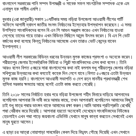
বাংলাদেশ সরকারের পানি সম্পদ উপমন্ত্রী ও সাবেক সফল সাংগঠনিক সম্পাদক একে এম
এনামুল হক শামীম এমপি।
বুধবার (৩রা জানুয়ারী) সকাল ১০ঘটিকার সময় নড়িয়া উপজেলা আওয়ামী লীগের পার্টি
অফিসে আগামী দ্বাদশ জাতীয় সংসদ নির্বাচনের ইস্তেহার উপস্থাপন করেছেন। এ সময়
উপস্থিত সাংবাদিকদের বলেন বি এন পি আগুন সন্ত্রাস করেও এখন নির্বাচনের হাওয়া
লেগেছে তাদের গায়ে তারাও এখন বিভিন্ন মিছিলে আনন্দ উৎসব করেন। বি এন পি ভোট
বর্জনের কথা বলেছে কিন্তু নির্বাচনের আমেজে এখন তারাও ভোট কেন্দ্রে যাবেন
ইনশাল্লাহ।
আওয়ামী লীগ সরকারের বিভিন্ন ধরনের উন্নয়ন মুলক কাজের প্রসংশা ও অনেকে করেন।
শরীয়তপুর জেলার ইলেকট্রনিক মিডিয়া ও প্রিন্ট সাংবাদিকদের এসব কথা বলেন। তিনি
আরও বলেন বিগত ৫বছরে সারা বাংলাদেশের কথা নাই বললাম শুধু শরীয়তপুর জেলার নড়িয়া
সখিপুরের উন্নয়নের কথা বলতেই কহেক দিন লেগে যাবে।বিগত ৫০বছরে এতটা উন্নয়ন
মুলক কাজ হয়নি। বাংলাদেশ আওয়ামী সভাপতি ও দেশ রত্ন মাননীয় প্রধানমন্ত্রী শেখ
হাসিনা সরকার ক্ষমতায় আছে বলেই এতটা কাজ করতে পেরেছি।
তিনি ২০১৮ সালের নির্বাচিত হবার পরে নড়িয়া উপজেলা শহীদ মিনারে দাড়িয়ে আপনাদের
বলেছিলাম আপনারা কি দাবী করে আমার কাছে, তখন আপনারাই বলেছিলেন আমাদের কিছুই
চাই শুধু মাত্র পদ্মার ভাংঙ্গন থাকে আমাদের রক্ষা করুন।আমি আমার প্রতিশ্রুতি রেখেছি
পদ্মা বেরীবাধ করে দিয়েছি। আপনারা হয়তো অনেকেই দেখেছেন সাংবাদিকদের নিউজের
হেডলাইন এখন পদ্মা পাড়ে জয়বাংলা এভিনিউ যেখানে মানুষ কান্না করতেন সেখানেই এখন
মানুষ ঘুরতে আসেন।
এ ছাড়া চর আত্রা নোয়াপাড়া সাবমেরিন কেবল দিয়ে বিদ্যুৎ পৌছে দিয়েছি এখন সেখানে