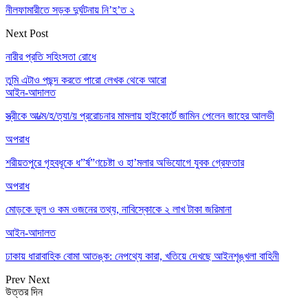
নীলফামারীতে সড়ক দুর্ঘটনায় নি’হ’ত ২
Next Post
নারীর প্রতি সহিংসতা রোধে
তুমি এটাও পছন্দ করতে পারো
লেখক থেকে আরো
আইন-আদালত
স্ত্রীকে আ/ত্ম/হ/ত্যা/য় প্ররোচনার মামলায় হাইকোর্টে জামিন পেলেন জাহের আলভী
অপরাধ
শরীয়তপুরে গৃহবধূকে ধ”র্ষ”ণচেষ্টা ও হা’মলার অভিযোগে যুবক গ্রেফতার
অপরাধ
মোড়কে ভুল ও কম ওজনের তথ্য, নাবিস্কোকে ২ লাখ টাকা জরিমানা
আইন-আদালত
ঢাকায় ধারাবাহিক বোমা আতঙ্ক: নেপথ্যে কারা, খতিয়ে দেখছে আইনশৃঙ্খলা বাহিনী
Prev
Next
উত্তর দিন