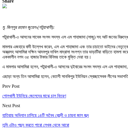
Share
মু. জিল্লুর রহমান জুয়েল-(পটুয়াখালী):
পটুয়াখালী-৩ আসনের সাবেক সংসদ সদস্য এস এম শাহাজাদা (সাজু) সহ আট জনের বিরুদ্ধে পট
মামলার এজহারে বাদী উল্লেখ করেন, এস এম শাহাজাদা এবং তার চাচাতো ভাইদের নেতৃত্বে
অস্ত্রসহ আসামিরা দক্ষিন আদমপুর দাখিল মাদ্রাসা সংলগ্ন তার ভাড়াটিয়া বাড়িতে হামলা 
এককালীন নগদ ৩৫ হাজার টাকার বিনিময় তাকে মুক্তি দেয়া হয়।
এ মামলার আসামিরা হলেন, পটুয়াখালী-৩ আসনের দুইবারের সংসদ সদস্য এস এম শাহাজাদা,
এছাড়া অন্য তিন আসামিরা হলেন, বেতাগী সানকিপুর ইউনিয়ন স্বেচ্ছাসেবক লীগের সভাপত
Prev Post
গোলখালী ইউনিয়ে জেলেদের মাঝে চাল বিতরণ
Next Post
হাতিয়ায় অভিযান চালিয়ে ১৪টি অবৈধ বেহুন্দী ও চায়না জাল জব্দ
তুমি এটাও পছন্দ করতে পারো
লেখক থেকে আরো