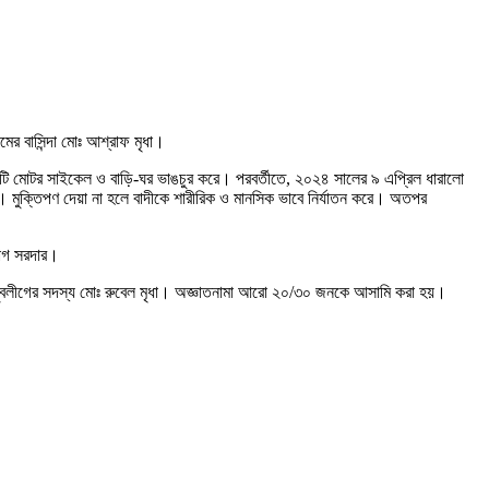
ের বাসিন্দা মোঃ আশ্রাফ মৃধা।
ইটি মোটর সাইকেল ও বাড়ি-ঘর ভাঙচুর করে। পরবর্তীতে, ২০২৪ সালের ৯ এপ্রিল ধারালো
ে। মুক্তিপণ দেয়া না হলে বাদীকে শারীরিক ও মানসিক ভাবে নির্যাতন করে। অতপর
হাগ সরদার।
ড যুবলীগের সদস্য মোঃ রুবেল মৃধা। অজ্ঞাতনামা আরো ২০/৩০ জনকে আসামি করা হয়।