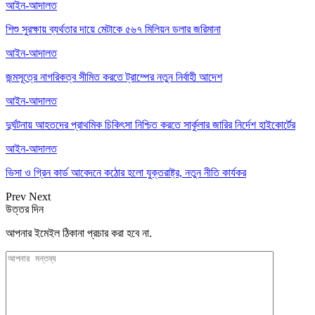
আইন-আদালত
শিশু সুরক্ষায় ব্যর্থতার দায়ে মেটাকে ৫৬৭ মিলিয়ন ডলার জরিমানা
আইন-আদালত
জন্মসূত্রে নাগরিকত্ব সীমিত করতে ট্রাম্পের নতুন নির্বাহী আদেশ
আইন-আদালত
দুর্ঘটনায় আহতদের প্রাথমিক চিকিৎসা নিশ্চিত করতে সার্কুলার জারির নির্দেশ হাইকোর্টের
আইন-আদালত
ভিসা ও গ্রিন কার্ড আবেদনে কঠোর হলো যুক্তরাষ্ট্র, নতুন নীতি কার্যকর
Prev
Next
উত্তর দিন
আপনার ইমেইল ঠিকানা প্রচার করা হবে না.