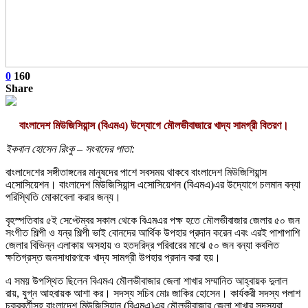
0
160
Share
বাংলাদেশ মিউজিসিয়ান্স (বিএমএ) উদ্যোগে মৌলভীবাজারে খাদ্য সামগ্রী বিতরণ।
ইকবাল হোসেন রিংকু – সংবাদের পাতা:
বাংলাদেশের সঙ্গীতাঙ্গনের মানুষদের পাশে সবসময় থাকবে বাংলাদেশ মিউজিশিয়ান্স
এসোসিয়েশন। বাংলাদেশ মিউজিসিয়ান্স এসোসিয়েশন (বিএমএ)এর উদ্যোগে চলমান বন্যা
পরিস্থিতি মোকাবেলা করার জন্য।
বৃহস্পতিবার ৫ই সেপ্টেম্বর সকাল থেকে বিএমএর পক্ষ হতে মৌলভীবাজার জেলার ৫০ জন
সংগীত শিল্পী ও যন্র শিল্পী ভাই বোনদের আর্থিক উপহার প্রদান করেন এবং এরই পাশাপাশি
জেলার বিভিন্ন এলাকায় অসহায় ও হতদরিদ্র পরিবারের মাঝে ৫০ জন বন্যা কবলিত
ক্ষতিগ্রস্ত জনসাধারণকে খাদ্য সামগ্রী উপহার প্রদান করা হয়।
এ সময় উপস্থিত ছিলেন বিএমএ মৌলভীবাজার জেলা শাখার সম্মানিত আহ্বায়ক দুলাল
রায়, যুগ্ন আহবায়ক আশা কর। সদস্য সচিব মোঃ জাকির হোসেন। কার্যকরী সদস্য পলাশ
চক্রবর্তীসহ বাংলাদেশ মিউজিসিয়ান (বিএমএ)এর মৌলভীবাজার জেলা শাখার সদস্যরা