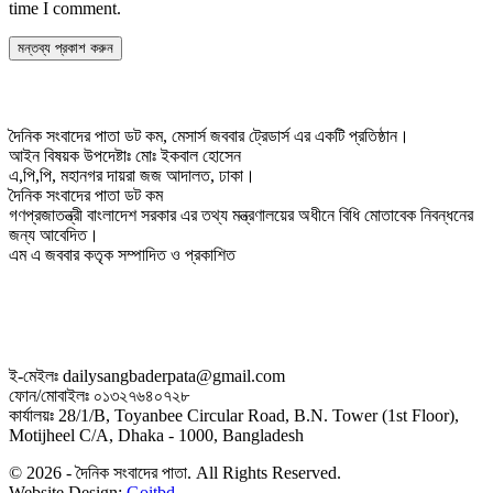
time I comment.
দৈনিক সংবাদের পাতা ডট কম, মেসার্স জববার ট্রেডার্স এর একটি প্রতিষ্ঠান।
আইন বিষয়ক উপদেষ্টাঃ মোঃ ইকবাল হোসেন
এ,পি,পি, মহানগর দায়রা জজ আদালত, ঢাকা।
দৈনিক সংবাদের পাতা ডট কম
গণপ্রজাতন্ত্রী বাংলাদেশ সরকার এর তথ্য মন্ত্রণালয়ের অধীনে বিধি মোতাবেক নিবন্ধনের
জন্য আবেদিত।
এম এ জববার কতৃক সম্পাদিত ও প্রকাশিত
ই-মেইলঃ dailysangbaderpata@gmail.com
ফোন/মোবাইলঃ ০১৩২৭৬৪০৭২৮
কার্যালয়ঃ 28/1/B, Toyanbee Circular Road, B.N. Tower (1st Floor),
Motijheel C/A, Dhaka - 1000, Bangladesh
© 2026 - দৈনিক সংবাদের পাতা. All Rights Reserved.
Website Design:
Goitbd