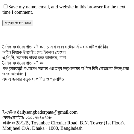
Save my name, email, and website in this browser for the next
time I comment.
দৈনিক সংবাদের পাতা ডট কম, মেসার্স জববার ট্রেডার্স এর একটি প্রতিষ্ঠান।
আইন বিষয়ক উপদেষ্টাঃ মোঃ ইকবাল হোসেন
এ,পি,পি, মহানগর দায়রা জজ আদালত, ঢাকা।
দৈনিক সংবাদের পাতা ডট কম
গণপ্রজাতন্ত্রী বাংলাদেশ সরকার এর তথ্য মন্ত্রণালয়ের অধীনে বিধি মোতাবেক নিবন্ধনের
জন্য আবেদিত।
এম এ জববার কতৃক সম্পাদিত ও প্রকাশিত
ই-মেইলঃ dailysangbaderpata@gmail.com
ফোন/মোবাইলঃ ০১৩২৭৬৪০৭২৮
কার্যালয়ঃ 28/1/B, Toyanbee Circular Road, B.N. Tower (1st Floor),
Motijheel C/A, Dhaka - 1000, Bangladesh