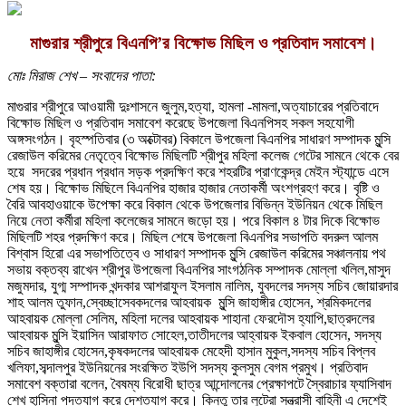
মাগুরার শ্রীপুরে বিএনপি’র বিক্ষোভ মিছিল ও প্রতিবাদ সমাবেশ।
মোঃ মিরাজ শেখ – সংবাদের পাতা:
মাগুরার শ্রীপুরে আওয়ামী দুঃশাসনে জুলুম,হত্যা, হামলা -মামলা,অত্যাচারের প্রতিবাদে
বিক্ষোভ মিছিল ও প্রতিবাদ সমাবেশ করেছে উপজেলা বিএনপিসহ সকল সহযোগী
অঙ্গসংগঠন। বৃহস্পতিবার (৩ অক্টোবর) বিকালে উপজেলা বিএনপির সাধারণ সম্পাদক মুন্সি
রেজাউল করিমের নেতৃত্বে বিক্ষোভ মিছিলটি শ্রীপুর মহিলা কলেজ গেটের সামনে থেকে বের
হয়ে সদরের প্রধান প্রধান সড়ক প্রদক্ষিণ করে শহরটির প্রাণকেন্দ্র মেইন স্ট্যান্ডে এসে
শেষ হয়। বিক্ষোভ মিছিলে বিএনপির হাজার হাজার নেতাকর্মী অংশগ্রহণ করে। বৃষ্টি ও
বৈরি আবহাওয়াকে উপেক্ষা করে বিকাল থেকে উপজেলার বিভিন্ন ইউনিয়ন থেকে মিছিল
নিয়ে নেতা কর্মীরা মহিলা কলেজের সামনে জড়ো হয়। পরে বিকাল ৪ টার দিকে বিক্ষোভ
মিছিলটি শহর প্রদক্ষিণ করে। মিছিল শেষে উপজেলা বিএনপির সভাপতি বদরুল আলম
বিশ্বাস হিরো এর সভাপতিত্বে ও সাধারণ সম্পাদক মুন্সি রেজাউল করিমের সঞ্চালনায় পথ
সভায় বক্তব্য রাখেন শ্রীপুর উপজেলা বিএনপির সাংগঠনিক সম্পাদক মোল্লা খলিল,মাসুদ
মজুমদার, যুগ্ম সম্পাদক খন্দকার আশরাফুল ইসলাম নালিম, যুবদলের সদস্য সচিব জোয়ারদার
শাহ আলম তুফান,স্বেচ্ছাসেবকদলের আহবায়ক মুন্সি জাহাঙ্গীর হোসেন, শ্রমিকদলের
আহবায়ক মোল্লা সেলিম, মহিলা দলের আহবায়ক শাহানা ফেরদৌস হ্যাপি,ছাত্রদলের
আহবায়ক মুন্সি ইয়াসিন আরাফাত সোহেল,তাতীদলের আহ্বায়ক ইকবাল হোসেন, সদস্য
সচিব জাহাঙ্গীর হোসেন,কৃষকদলের আহবায়ক মেহেদী হাসান মুকুল,সদস্য সচিব বিপ্লব
খলিফা,সব্দালপুর ইউনিয়নের সংরক্ষিত ইউপি সদস্য কুলসুম বেগম প্রমুখ। প্রতিবাদ
সমাবেশ বক্তারা বলেন, বৈষম্য বিরোধী ছাত্র আন্দোলনের প্রেক্ষাপটে স্বৈরাচার ফ্যাসিবাদ
শেখ হাসিনা পদত্যাগ করে দেশত্যাগ করে। কিন্তু তার লুটেরা সন্ত্রাসী বাহিনী এ দেশেই