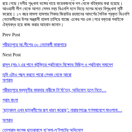
রয়ে গেছে।দলীয় শৃঙ্খলা ভঙ্গের দায়ে কয়েকজনকে দল থেকে বহিষ্কার করা হয়েছে।
আওয়ামী লীগ থেকে আগত সেসব নব্য বিএনপি দলে ভিড়ে দলের মধ্যে বিশৃঙ্খলা সৃষ্টি
করেছে। ১৭ বছর মামলা হামলার শিকার জিয়াউর রহমানের আদর্শের সৈনিক প্রকৃত বিএনপি
নেতাকর্মীদের উপর সন্ত্রাসী হামলা চালিয়ে যাচ্ছে একের পর এক।পরে বক্তরা সবাইকে
ঐক্যবদ্ধ হয়ে কাজ করার আহবান জানান।
Prev Post
শরীয়তপুরে আ.লীগের ৩০ নেতাকর্মী কারাগারে
Next Post
রাসুল (সাঃ.) এর শানে কটুক্তির প্রতিবাদে বিক্ষোভ মিছিল ও প্রতিবাদ সমাবেশ
তুমি এটাও পছন্দ করতে পারো
লেখক থেকে আরো
অপরাধ
শরীয়তপুরে মধ্যযুগীয় কায়দায় নারীকে নি’র্যা’তন, অভিযোগ তুলে নিতে…
গ্রাম বাংলা
‘ছাত্রদল এখন ছাত্রলীগের রূপ ধারণ করেছে’: নারায়ণগঞ্জে গণসমাবেশে মাওলানা…
অপরাধ
তোলারাম কলেজ ছাত্রাবাসে হা’মলা-লু’টপাটের অভিযোগ