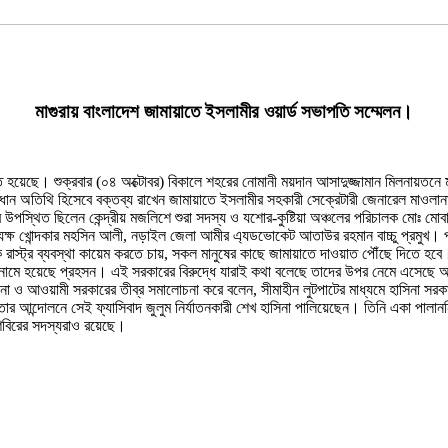
মাগুরায় বাংলাদেশ জামায়াতে ইসলামীর ওয়ার্ড সভাপতি সম্মেলন।
িত হয়েছে। শুক্রবার (০৪ অক্টোবর) বিকালে শহরের নোমানী ময়দান আসাদুজ্জামান মিলনায়তনে 
রধান অতিথি হিসেবে বক্তব্য রাখেন জামায়াতে ইসলামীর সহকারী সেক্রেটারী জেনারেল মাওলা
 উপস্থিত ছিলেন কেন্দ্রীয় মজলিশে শুরা সদস্য ও যশোর-কুষ্টিয়া অঞ্চলের পরিচালক মোঃ ম
অধ্যক্ষ খোন্দকার মহসিন আলী, নড়াইল জেলা আমীর এ্যডভোকেট আতাউর রহমান বাচ্চু প্রমুখ। 
স্ট্র ব্যবস্থা কায়েম করতে চায়, সকল মানুষের কাছে জামায়াতে দাওয়াত পৌঁছে দিতে হবে।
র নামে হয়েছে প্রহসন। এই সরকারের বিরুদ্ধে যারাই কথা বলেছে তাদের উপর নেমে এসেছে অত্
েখ হাসিনা ও আওয়ামী সরকারের তীব্র সমালোচনা করে বলেন, সীমাহীন লুটপাটের মাধ্যমে হাসিন
আন্দোলনে সেই ফ্যাসিবাদ জুলুম নির্যাতনকারী শেখ হাসিনা পালিয়েছেন। তিনি একা পালাননি গুষ
শিবিরের সদস্যরাও রয়েছে।