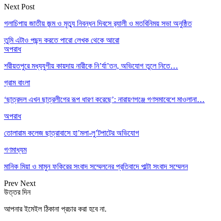
Next Post
গলাচিপায় জাতীয় জন্ম ও মৃত্যু নিবন্ধন দিবসে র‍্যালী ও মতবিনিময় সভা অনুষ্ঠিত
তুমি এটাও পছন্দ করতে পারো
লেখক থেকে আরো
অপরাধ
শরীয়তপুরে মধ্যযুগীয় কায়দায় নারীকে নি’র্যা’তন, অভিযোগ তুলে নিতে…
গ্রাম বাংলা
‘ছাত্রদল এখন ছাত্রলীগের রূপ ধারণ করেছে’: নারায়ণগঞ্জে গণসমাবেশে মাওলানা…
অপরাধ
তোলারাম কলেজ ছাত্রাবাসে হা’মলা-লু’টপাটের অভিযোগ
গণমাধ্যম
মানিক মিয়া ও মামুন ফকিরের সংবাদ সম্মেলনের প্রতিবাদে পাল্টা সংবাদ সম্মেলন
Prev
Next
উত্তর দিন
আপনার ইমেইল ঠিকানা প্রচার করা হবে না.