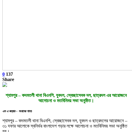
0
137
Share
শ্যামপুর – কদমতলী থানা বিএনপি, যুবদল, স্বেচ্ছাসেবক দল, ছাত্রদল এর আয়োজনে
আলোচনা ও মতবিনিময় সভা অনুষ্ঠিত।
এম এ জব্বার – সংবাদের পাতা:
শ্যামপুর – কদমতলী থানা বিএনপি, স্বেচ্ছাসেবক দল, যুবদল ও ছাত্রদলের আয়োজনে –
৩১ দফার আলোকে স্বনির্ভর বাংলাদেশ গড়ার লক্ষে আলোচনা ও মতবিনিময় সভা অনুষ্ঠিত
হয়।