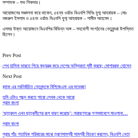
সম্পাদক – শুভ শিকদার।
আয়োজনের সঞ্চালনা করে থাকেন, ৫৪ন্য ওর্য়াড বিএনপি সিনিঃ যুগ্ম আহবায়ক – মোঃ
নজরুল ইসলাম ও ৫৪নং ওর্য়াড বিএনপি যুগ্ম আহবায়ক – শামীম আহমেদ।
এসময় উক্ত আয়োজনে বিএনপির বিভিন্ন অঙ্গ – সহযোগী সংগঠনের নেতৃবৃন্দরা উপস্থিত
ছিলেন।
Prev Post
শেখ হাসিনা ভারতে গিয়ে ষড়যন্ত্র করে দেশের অস্থিরতা সৃষ্টি করছে; মোশাররফ হোসেন
Next Post
র‌্যাক এর নবনির্বাচিত নেতৃবৃন্দকে বিপিজেএফ এর শুভেচ্ছা
তুমি এটাও পছন্দ করতে পারো
লেখক থেকে আরো
গ্রাম বাংলা
‘ছাত্রদল এখন ছাত্রলীগের রূপ ধারণ করেছে’: নারায়ণগঞ্জে গণসমাবেশে মাওলানা…
গ্রাম বাংলা
প্রায় পাঁচ শতাধিক পরিবারের মাঝে ত্রাণসামগ্রী সামগ্রী বিতরণ করলেন, বিএনপি নেতা