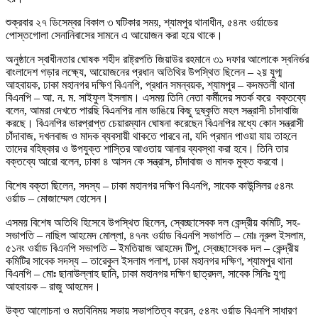
শুক্রবার ২৭ ডিসেম্বর বিকাল ৩ ঘটিকার সময়, শ্যামপুর থানাধীন, ৫৪নং ওর্য়াডের
পোস্তগোলা সেনানিবাসের সামনে এ আয়োজন করা হয়ে থাকে।
অনুষ্ঠানে স্বাধীনতার ঘোষক শহীদ রাষ্ট্রপতি জিয়াউর রহমানে ৩১ দফার আলোকে স্বনির্ভর
বাংলাদেশ গড়ার লক্ষ্যে, আয়োজনের প্রধান অতিথির উপস্থিত ছিলেন – ২য় যুগ্ম
আহবায়ক, ঢাকা মহানগর দক্ষিণ বিএনপি, প্রধান সমন্বয়ক, শ্যামপুর – কদমতলী থানা
বিএনপি – আ. ন. ম. সাইফুল ইসলাম। এসময় তিনি নেতা কর্মীদের সতর্ক করে বক্তব্যে
বলেন, আমরা দেখতে পারছি বিএনপির নাম ভাঙিয়ে কিছু দুষ্কৃতি মহল সন্ত্রাসী চাঁদাবাজি
করছে। বিএনপির ভারপ্রাপ্ত চেয়ারম্যান ঘোষনা করেছেন বিএনপির মধ্যে কোন সন্ত্রাসী
চাঁদাবাজ, দখলবাজ ও মাদক ব্যবসায়ী থাকতে পারবে না, যদি প্রমান পাওয়া যায় তাহলে
তাদের বহিষ্কার ও উপযুক্ত শাস্তির আওতায় আনার ব্যবস্থা করা হবে। তিনি তার
বক্তব্যে আরো বলেন, ঢাকা ৪ আসন কে সন্ত্রাস, চাঁদাবাজ ও মাদক মুক্ত করবো।
বিশেষ বক্তা ছিলেন, সদস্য – ঢাকা মহানগর দক্ষিণ বিএনপি, সাবেক কাউন্সিলর ৫৪নং
ওর্য়াড – মোজাম্মেল হোসেন।
এসময় বিশেষ অতিথি হিসেবে উপস্থিত ছিলেন, স্বেচ্ছাসেবক দল কেন্দ্রীয় কমিটি, সহ-
সভাপতি – নাছিল আহমেদ মোল্লা, ৪৭নং ওর্য়াড বিএনপি সভাপতি – মোঃ নূরুল ইসলাম,
৫১নং ওর্য়াড বিএনপি সভাপতি – ইমতিয়াজ আহমেদ টিপু, স্বেচ্ছাসেবক দল – কেন্দ্রীয়
কমিটির সাবেক সদস্য – তারেকুল ইসলাম পলাশ, ঢাকা মহানগর দক্ষিণ, শ্যামপুর থানা
বিএনপি – মোঃ ছানাউল্লাহ ছানি, ঢাকা মহানগর দক্ষিণ ছাত্রদল, সাবেক সিনিঃ যুগ্ম
আহবায়ক – রাজু আহমেদ।
উক্ত আলোচনা ও মতবিনিময় সভায় সভাপতিত্ব করেন, ৫৪নং ওর্য়াড বিএনপি সাধারণ