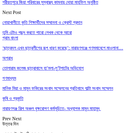
শরীয়তপুরে জিয়া পরিবারের সুস্বাস্থ্য কামনায় দোয়া মাহফিল অনুষ্ঠিত
Next Post
নোয়াখালীতে কৃতি শিক্ষার্থীদের সম্মাননা ও ক্রেস্ট প্রদান
তুমি এটাও পছন্দ করতে পারো
লেখক থেকে আরো
গ্রাম বাংলা
‘ছাত্রদল এখন ছাত্রলীগের রূপ ধারণ করেছে’: নারায়ণগঞ্জে গণসমাবেশে মাওলানা…
অপরাধ
তোলারাম কলেজ ছাত্রাবাসে হা’মলা-লু’টপাটের অভিযোগ
গণমাধ্যম
মানিক মিয়া ও মামুন ফকিরের সংবাদ সম্মেলনের প্রতিবাদে পাল্টা সংবাদ সম্মেলন
কৃষি ও প্রকৃতি
নারায়ণগঞ্জ শিল্প অঞ্চল বৃক্ষরোপণ কর্মসূচিতে- অধ্যাপক মামুন মাহামুদ
Prev
Next
উত্তর দিন