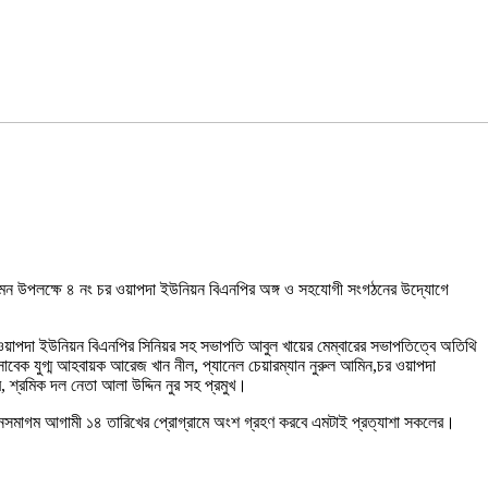
আগমন উপলক্ষে ৪ নং চর ওয়াপদা ইউনিয়ন বিএনপির অঙ্গ ও সহযোগী সংগঠনের উদ্যোগে
র ওয়াপদা ইউনিয়ন বিএনপির সিনিয়র সহ সভাপতি আবুল খায়ের মেম্বারের সভাপতিত্বে অতিথি
াবেক যুগ্ম আহবায়ক আরেজ খান নীল, প্যানেল চেয়ারম্যান নুরুল আমিন,চর ওয়াপদা
শ্রমিক দল নেতা আলা উদ্দিন নুর সহ প্রমুখ।
 জনসমাগম আগামী ১৪ তারিখের প্রোগ্রামে অংশ গ্রহণ করবে এমটাই প্রত্যাশা সকলের।