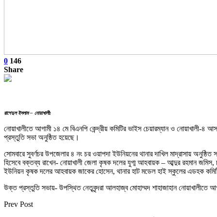
0
146
Share
রাশেদুল ইসলাম – নোয়াখালী:
নোয়াখালীতে আগামী ১৪ মে বিএনপি কেন্দ্রীয় কমিটির ভাইস চেয়ারম্যান ও নোয়াখালী-৪ 
প্রস্তুতি সভা অনুষ্ঠিত হয়েছে।
সোমবারে সুবর্ণচর উপজেলার ৪ নং চর ওয়াপদা ইউনিয়নের থানার দাখিল মাদ্রাসায় অনুষ্ঠি
হিসেবে বক্তব্য রাখেন- নোয়াখালী জেলা কৃষক দলের যুগ্ম আহবায়ক – আব্দুর রহমান জমি
ইউনিয়ন কৃষক দলের আহবায়ক জাকের হোসেন, থানার হাট মডেল হাই স্কুলের এডহক কমিটির 
উক্ত প্রস্তুতি সভায়- উপস্থিত নেতৃবৃন্দরা আলহাজ্ব মোহাম্মদ শাহাজাহান নোয়াখালীত
Prev Post