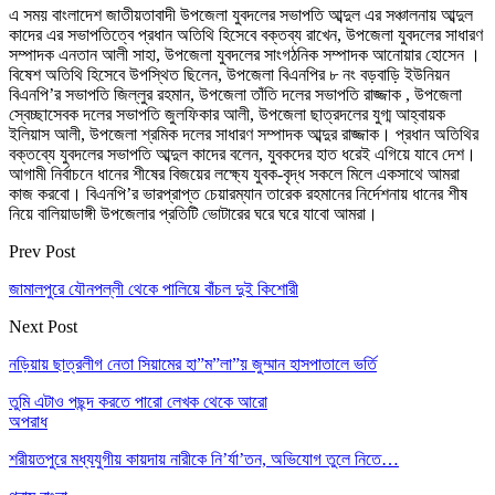
এ সময় বাংলাদেশ জাতীয়তাবাদী উপজেলা যুবদলের সভাপতি আব্দুল এর সঞ্চালনায় আব্দুল
কাদের এর সভাপতিত্বে প্রধান অতিথি হিসেবে বক্তব্য রাখেন, উপজেলা যুবদলের সাধারণ
সম্পাদক এনতান আলী সাহা, উপজেলা যুবদলের সাংগঠনিক সম্পাদক আনোয়ার হোসেন ।
বিষেশ অতিথি হিসেবে উপস্থিত ছিলেন, উপজেলা বিএনপির ৮ নং বড়বাড়ি ইউনিয়ন
বিএনপি’র সভাপতি জিল্লুর রহমান, উপজেলা তাঁতি দলের সভাপতি রাজ্জাক , উপজেলা
স্বেচ্ছাসেবক দলের সভাপতি জুলফিকার আলী, উপজেলা ছাত্রদলের যুগ্ম আহ্বায়ক
ইলিয়াস আলী, উপজেলা শ্রমিক দলের সাধারণ সম্পাদক আব্দুর রাজ্জাক। প্রধান অতিথির
বক্তব্যে যুবদলের সভাপতি আব্দুল কাদের বলেন, যুবকদের হাত ধরেই এগিয়ে যাবে দেশ।
আগামী নির্বাচনে ধানের শীষের বিজয়ের লক্ষ্যে যুবক-বৃদ্ধ সকলে মিলে একসাথে আমরা
কাজ করবো। বিএনপি’র ভারপ্রাপ্ত চেয়ারম্যান তারেক রহমানের নির্দেশনায় ধানের শীষ
নিয়ে বালিয়াডাঙ্গী উপজেলার প্রতিটি ভোটারের ঘরে ঘরে যাবো আমরা।
Prev Post
জামালপুরে যৌনপল্লী থেকে পালিয়ে বাঁচল দুই কিশোরী
Next Post
নড়িয়ায় ছাত্রলীগ নেতা সিয়ামের হা”ম”লা”য় জুম্মান হাসপাতালে ভর্তি
তুমি এটাও পছন্দ করতে পারো
লেখক থেকে আরো
অপরাধ
শরীয়তপুরে মধ্যযুগীয় কায়দায় নারীকে নি’র্যা’তন, অভিযোগ তুলে নিতে…