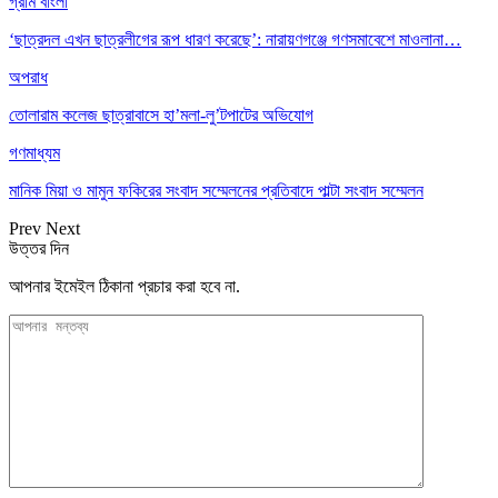
গ্রাম বাংলা
‘ছাত্রদল এখন ছাত্রলীগের রূপ ধারণ করেছে’: নারায়ণগঞ্জে গণসমাবেশে মাওলানা…
অপরাধ
তোলারাম কলেজ ছাত্রাবাসে হা’মলা-লু’টপাটের অভিযোগ
গণমাধ্যম
মানিক মিয়া ও মামুন ফকিরের সংবাদ সম্মেলনের প্রতিবাদে পাল্টা সংবাদ সম্মেলন
Prev
Next
উত্তর দিন
আপনার ইমেইল ঠিকানা প্রচার করা হবে না.