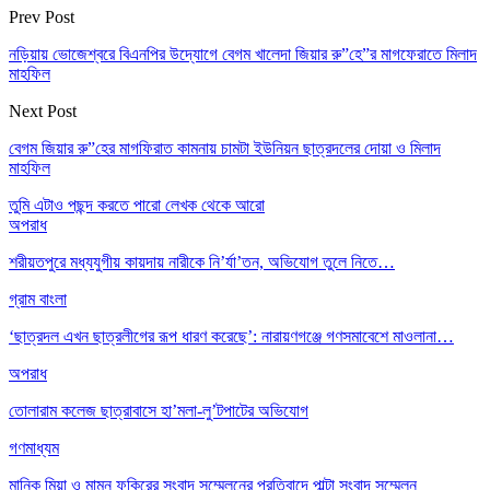
Prev Post
নড়িয়ায় ভোজেশ্বরে বিএনপির উদ্যোগে বেগম খালেদা জিয়ার রু”হে”র মাগফেরাতে মিলাদ
মাহফিল
Next Post
বেগম জিয়ার রু”হের মাগফিরাত কামনায় চামটা ইউনিয়ন ছাত্রদলের দোয়া ও মিলাদ
মাহফিল
তুমি এটাও পছন্দ করতে পারো
লেখক থেকে আরো
অপরাধ
শরীয়তপুরে মধ্যযুগীয় কায়দায় নারীকে নি’র্যা’তন, অভিযোগ তুলে নিতে…
গ্রাম বাংলা
‘ছাত্রদল এখন ছাত্রলীগের রূপ ধারণ করেছে’: নারায়ণগঞ্জে গণসমাবেশে মাওলানা…
অপরাধ
তোলারাম কলেজ ছাত্রাবাসে হা’মলা-লু’টপাটের অভিযোগ
গণমাধ্যম
মানিক মিয়া ও মামুন ফকিরের সংবাদ সম্মেলনের প্রতিবাদে পাল্টা সংবাদ সম্মেলন