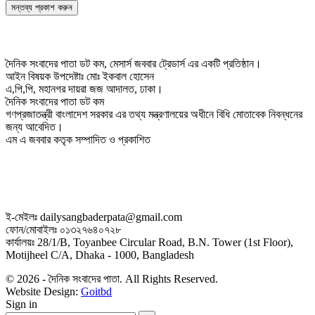
দৈনিক সংবাদের পাতা ডট কম, মেসার্স জববার ট্রেডার্স এর একটি প্রতিষ্ঠান।
আইন বিষয়ক উপদেষ্টাঃ মোঃ ইকবাল হোসেন
এ,পি,পি, মহানগর দায়রা জজ আদালত, ঢাকা।
দৈনিক সংবাদের পাতা ডট কম
গণপ্রজাতন্ত্রী বাংলাদেশ সরকার এর তথ্য মন্ত্রণালয়ের অধীনে বিধি মোতাবেক নিবন্ধনের
জন্য আবেদিত।
এম এ জববার কতৃক সম্পাদিত ও প্রকাশিত
ই-মেইলঃ dailysangbaderpata@gmail.com
ফোন/মোবাইলঃ ০১৩২৭৬৪০৭২৮
কার্যালয়ঃ 28/1/B, Toyanbee Circular Road, B.N. Tower (1st Floor),
Motijheel C/A, Dhaka - 1000, Bangladesh
© 2026 - দৈনিক সংবাদের পাতা. All Rights Reserved.
Website Design:
Goitbd
Sign in