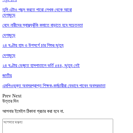
তুমি এটাও পছন্দ করতে পারো
লেখক থেকে আরো
দেশজুড়ে
বেদে নারীদের স্বাস্থ্যঝুঁকি কমাতে বাড়াতে হবে সচেতনতা
দেশজুড়ে
২৪ ঘণ্টায় হাম ও উপসর্গে চার শিশুর মৃ/ত্যু
দেশজুড়ে
২৪ ঘণ্টায় ডেঙ্গুতে হাসপাতালে ভর্তি ৫৪৪, মৃ/ত্যু নেই
জাতীয়
এমপিওভুক্ত অবসরপ্রাপ্ত শিক্ষক-কর্মচারীরা যেভাবে পাবেন অবসরভাতা
Prev
Next
উত্তর দিন
আপনার ইমেইল ঠিকানা প্রচার করা হবে না.