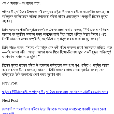
এম এ জব্বার – সংবাদের পাতা:
পবিত্র ঈদুল ফিতর উপলক্ষে শরীয়তপুরের নড়িয়া উপজেলাবাসীকে আন্তরিক শুভেচ্ছা ও
অভিনন্দন জানিয়েছেন নড়িয়া উপজেলা মহিলা ভাইস চেয়ারম্যান পদপ্রার্থী মিসেস মুক্তা
রহমান।
তিনি সংবাদের পাতা’র প্রতিবেদক’কে এক শুভেচ্ছা বার্তায় বলেন, “দীর্ঘ এক মাস সিয়াম
সাধনার পর মুসলিম উম্মাহর জন্য আনন্দের বার্তা নিয়ে আসে পবিত্র ঈদুল ফিতর। এই
দিনটি আমাদের মধ্যে সম্প্রীতি, সহমর্মিতা ও ভ্রাতৃত্ববোধকে আরও দৃঢ় করে।”
তিনি আরও বলেন, “ঈদের এই আনন্দ যেন ধনী-গরিব সকলের মাঝে সমানভাবে ছড়িয়ে পড়ে
—এই কামনা করি। আসুন, আমরা সবাই মিলে হিংসা-বিদ্বেষ ভুলে একটি সুন্দর, শান্তিপূর্ণ
ও মানবিক সমাজ গড়ে তুলি।”
মিসেস মুক্তা রহমান নড়িয়া উপজেলার সর্বস্তরের জনগণের সুখ, শান্তি ও সমৃদ্ধি কামনা
করে সকলকে ঈদের শুভেচ্ছা জানান। তিনি সকলের কাছে দোয়া প্রার্থনা করেন, যেন
ভবিষ্যতে তিনি জনগণের সেবা করার সুযোগ পান।
Prev Post
ঘড়িষার ইউনিয়নবাসীকে পবিত্র ঈদুল ফিতরের শুভেচ্ছা জানালেন: মতিউর রহমান সাগর
Next Post
দেশবাসী ও প্রবাসীদের পবিত্র ঈদুল ফিতরের শুভেচ্ছা জানালেন: প্রবাসী যুবদল নেতা
সবুজ ঢালী