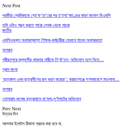
Next Post
পরকীয়া প্রেমিকাকে গ্রে’ফ’তা’রের পর হ’ত্যা’কাণ্ডের কারণ জানাল ডিএমপি
তুমি এটাও পছন্দ করতে পারো
লেখক থেকে আরো
জাতীয়
এমপিওভুক্ত অবসরপ্রাপ্ত শিক্ষক-কর্মচারীরা যেভাবে পাবেন অবসরভাতা
অপরাধ
শরীয়তপুরে মধ্যযুগীয় কায়দায় নারীকে নি’র্যা’তন, অভিযোগ তুলে নিতে…
গ্রাম বাংলা
‘ছাত্রদল এখন ছাত্রলীগের রূপ ধারণ করেছে’: নারায়ণগঞ্জে গণসমাবেশে মাওলানা…
অপরাধ
তোলারাম কলেজ ছাত্রাবাসে হা’মলা-লু’টপাটের অভিযোগ
Prev
Next
উত্তর দিন
আপনার ইমেইল ঠিকানা প্রচার করা হবে না.