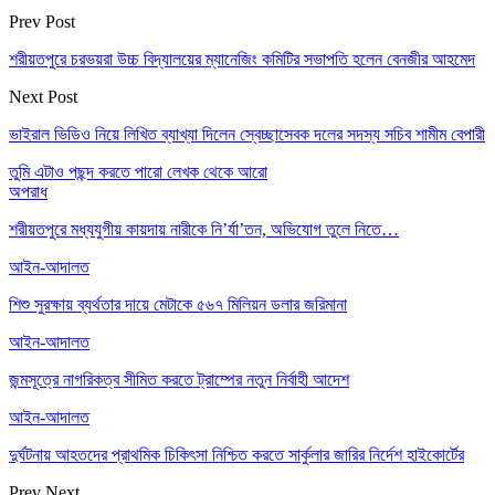
Prev Post
শরীয়তপুরে চরভয়রা উচ্চ বিদ্যালয়ের ম্যানেজিং কমিটির সভাপতি হলেন বেনজীর আহমেদ
Next Post
ভাইরাল ভিডিও নিয়ে লিখিত ব্যাখ্যা দিলেন স্বেচ্ছাসেবক দলের সদস্য সচিব শামীম বেপারী
তুমি এটাও পছন্দ করতে পারো
লেখক থেকে আরো
অপরাধ
শরীয়তপুরে মধ্যযুগীয় কায়দায় নারীকে নি’র্যা’তন, অভিযোগ তুলে নিতে…
আইন-আদালত
শিশু সুরক্ষায় ব্যর্থতার দায়ে মেটাকে ৫৬৭ মিলিয়ন ডলার জরিমানা
আইন-আদালত
জন্মসূত্রে নাগরিকত্ব সীমিত করতে ট্রাম্পের নতুন নির্বাহী আদেশ
আইন-আদালত
দুর্ঘটনায় আহতদের প্রাথমিক চিকিৎসা নিশ্চিত করতে সার্কুলার জারির নির্দেশ হাইকোর্টের
Prev
Next