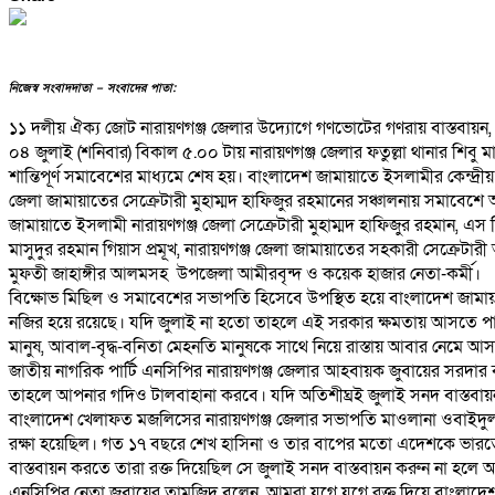
নিজেস্ব সংবাদদাতা – সংবাদের পাতা:
১১ দলীয় ঐক্য জোট নারায়ণগঞ্জ জেলার উদ্যোগে গণভোটের গণরায় বাস্তবায়ন, গণতন্
০৪ জুলাই (শনিবার) বিকাল ৫.০০ টায় নারায়ণগঞ্জ জেলার ফতুল্লা থানার শিবু ম
শান্তিপূর্ণ সমাবেশের মাধ্যমে শেষ হয়। বাংলাদেশ জামায়াতে ইসলামীর কেন্দ্
জেলা জামায়াতের সেক্রেটারী মুহাম্মদ হাফিজুর রহমানের সঞ্চালনায় সমাব
জামায়াতে ইসলামী নারায়ণগঞ্জ জেলা সেক্রেটারী মুহাম্মদ হাফিজুর রহমান, এস
মাসুদুর রহমান গিয়াস প্রমূখ, নারায়ণগঞ্জ জেলা জামায়াতের সহকারী সেক্রেটার
মুফতী জাহাঙ্গীর আলমসহ উপজেলা আমীরবৃন্দ ও কয়েক হাজার নেতা-কর্মী।
বিক্ষোভ মিছিল ও সমাবেশের সভাপতি হিসেবে উপস্থিত হয়ে বাংলাদেশ জামায়াত
নজির হয়ে রয়েছে। যদি জুলাই না হতো তাহলে এই সরকার ক্ষমতায় আসতে পার
মানুষ, আবাল-বৃদ্ধ-বনিতা মেহনতি মানুষকে সাথে নিয়ে রাস্তায় আবার নেমে 
জাতীয় নাগরিক পার্টি এনসিপির নারায়ণগঞ্জ জেলার আহবায়ক জুবায়ের সরদার বল
তাহলে আপনার গদিও টালবাহানা করবে। যদি অতিশীঘ্রই জুলাই সনদ বাস্তবা
বাংলাদেশ খেলাফত মজলিসের নারায়ণগঞ্জ জেলার সভাপতি মাওলানা ওবাইদুল
রক্ষা হয়েছিল। গত ১৭ বছরে শেখ হাসিনা ও তার বাপের মতো এদেশকে ভারতের 
বাস্তবায়ন করতে তারা রক্ত দিয়েছিল সে জুলাই সনদ বাস্তবায়ন করুন না হলে 
এনসিপির নেতা জুবায়ের তামজিদ বলেন, আমরা যুগে যুগে রক্ত দিয়ে বাংলাদ