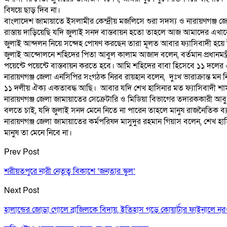
বিষয়ে ছাড় দিব না।
বাংলাদেশ জামায়াতে ইসলামীর কেন্দ্রীয় মজলিসে শুরা সদস্য ও নারায়ণগঞ্জ
রাস্তায় দাড়িয়েছি যদি জুলাই সনদ বাস্তবায়ন হতো তাহলে আজ আমাদের এখা
জুলাই আন্দলন নিয়ে সন্দেহ পোষণ করছেন তারা মূলত আবার ফ্যাসিবাদী হয়ে উ
জুলাই আন্দোলনে শহিদের পিতা আবুল কালাম আজাদ বলেন, বর্তমান প্রধানমন্ত্রী
পয়েন্টে পয়েন্টে বাস্তবায়ন করতে হবে। আমি শহিদের বাবা হিসেবে ১১ দ
নারায়ণগঞ্জ জেলা এনসিপির সংগঠক নিরব রায়হান বলেন, দুঃখ ভারাক্রান্ত মন
১১ দলীয় ঐক্য একতাবদ্ধ আছি। আবার যদি শেখ হাসিনার মত ফ্যাসিবাদী শাসন 
নারায়ণগঞ্জ জেলা জামায়াতের সেক্রেটারি ও মিডিয়া বিভাগের তদারককারী আবু 
বলতে চাই, যদি জুলাই সনদ মেনে নিতে না পারেন তাহলে মানুষ রাজনৈতিক ব্য
নারায়ণগঞ্জ জেলা জামায়াতের কর্মপরিষদ মাসুদুর রহমান গিয়াস বলেন, শেখ
মানুষ তা মেনে নিবে না।
Prev Post
শরীয়তপুরে নারী নেতৃত্ব বিকাশে ‘জনতার স্কুল’
Next Post
হালান্ডের জোড়া গোলে ব্রাজিলকে বিদায়, ইতিহাস গড়ে কোয়ার্টার ফাইনালে ন