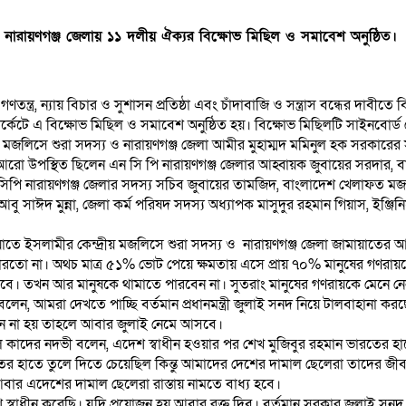
নারায়ণগঞ্জ জেলায় ১১ দলীয় ঐক্যর বিক্ষোভ মিছিল ও সমাবেশ অনুষ্ঠিত।
ত্র, ন্যায় বিচার ও সুশাসন প্রতিষ্ঠা এবং চাঁদাবাজি ও সন্ত্রাস বন্ধের দাবীতে
ার্কেটে এ বিক্ষোভ মিছিল ও সমাবেশ অনুষ্ঠিত হয়। বিক্ষোভ মিছিলটি সাইনবোর্ড 
রীয় মজলিসে শুরা সদস্য ও নারায়ণগঞ্জ জেলা আমীর মুহাম্মদ মমিনুল হক সরকারে
েশে আরো উপস্থিত ছিলেন এন সি পি নারায়ণগঞ্জ জেলার আহ্বায়ক জুবায়ের সরদা
 সিপি নারায়ণগঞ্জ জেলার সদস্য সচিব জুবায়ের তামজিদ, বাংলাদেশ খেলাফত মজলিস
ী আবু সাঈদ মুন্না, জেলা কর্ম পরিষদ সদস্য অধ্যাপক মাসুদুর রহমান গিয়াস, ই
ে ইসলামীর কেন্দ্রীয় মজলিসে শুরা সদস্য ও নারায়ণগঞ্জ জেলা জামায়াতের আম
তো না। অথচ মাত্র ৫১% ভোট পেয়ে ক্ষমতায় এসে প্রায় ৭০% মানুষের গণরায়ক
আসবে। তখন আর মানুষকে থামাতে পারবেন না। সুতরাং মানুষের গণরায়কে মেনে ন
েন, আমরা দেখতে পাচ্ছি বর্তমান প্রধানমন্ত্রী জুলাই সনদ নিয়ে টালবাহানা ক
য়ন না হয় তাহলে আবার জুলাই নেমে আসবে।
 কাদের নদভী বলেন, এদেশ স্বাধীন হওয়ার পর শেখ মুজিবুর রহমান ভারতের 
হাতে তুলে দিতে চেয়েছিল কিন্তু আমাদের দেশের দামাল ছেলেরা তাদের জীবন দি
আবার এদেশের দামাল ছেলেরা রাস্তায় নামতে বাধ্য হবে।
েশ স্বাধীন করেছি। যদি প্রয়োজন হয় আবার রক্ত দিব। বর্তমান সরকার জুলাই