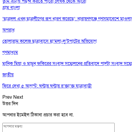
তুমি এটাও পছন্দ করতে পারো
লেখক থেকে আরো
গ্রাম বাংলা
‘ছাত্রদল এখন ছাত্রলীগের রূপ ধারণ করেছে’: নারায়ণগঞ্জে গণসমাবেশে মাওল
অপরাধ
তোলারাম কলেজ ছাত্রাবাসে হা’মলা-লু’টপাটের অভিযোগ
গণমাধ্যম
মানিক মিয়া ও মামুন ফকিরের সংবাদ সম্মেলনের প্রতিবাদে পাল্টা সংবাদ সম্ম
জাতীয়
ফিরে দেখা ৫ আগস্ট: ঘণ্টায় ঘণ্টায় র’ক্তা’ক্ত যাত্রাবাড়ী
Prev
Next
উত্তর দিন
আপনার ইমেইল ঠিকানা প্রচার করা হবে না.