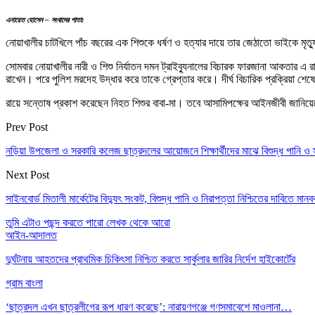
এনায়েত হোসেন – সংবাদের পাতা:
নোয়াখালীর চাটখিলে পাঁচ বছরের এক শিশুকে ধর্ষণ ও হত্যার দায়ে তার জেঠাতো ভাইকে মৃ
সোমবার নোয়াখালীর নারী ও শিশু নির্যাতন দমন ট্রাইব্যুনালের বিচারক ফারজানা আকতার
রাখেন। পরে পুলিশ মরদেহ উদ্ধার করে তাকে গ্রেপ্তার করে। দীর্ঘ বিচারিক প্রক্রিয়া 
রায়ে সন্তোষ প্রকাশ করেছেন নিহত শিশুর বাবা-মা। তবে আসামিপক্ষের আইনজীবী জানিয়
Prev Post
নড়িয়া উপজেলা ও সরকারি কলেজ ছাত্রদলের আয়োজনে শিক্ষার্থীদের মাঝে বিশুদ্ধ পানি ও 
Next Post
সাইনবোর্ড মিতালী মার্কেটের বিদ্যুৎ সংকট, বিশুদ্ধ পানি ও নিরাপত্তা নিশ্চিতের দাবিতে মানব
তুমি এটাও পছন্দ করতে পারো
লেখক থেকে আরো
আইন-আদালত
দুর্ঘটনায় আহতদের প্রাথমিক চিকিৎসা নিশ্চিত করতে সার্কুলার জারির নির্দেশ হাইকোর্টের
গ্রাম বাংলা
‘ছাত্রদল এখন ছাত্রলীগের রূপ ধারণ করেছে’: নারায়ণগঞ্জে গণসমাবেশে মাওলানা…