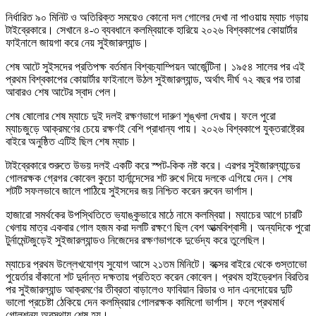
নির্ধারিত ৯০ মিনিট ও অতিরিক্ত সময়েও কোনো দল গোলের দেখা না পাওয়ায় ম্যাচ গড়ায়
টাইব্রেকারে। সেখানে ৪-৩ ব্যবধানে কলম্বিয়াকে হারিয়ে ২০২৬ বিশ্বকাপের কোয়ার্টার
ফাইনালে জায়গা করে নেয় সুইজারল্যান্ড।
শেষ আটে সুইসদের প্রতিপক্ষ বর্তমান বিশ্বচ্যাম্পিয়ন আর্জেন্টিনা। ১৯৫৪ সালের পর এই
প্রথম বিশ্বকাপের কোয়ার্টার ফাইনালে উঠল সুইজারল্যান্ড, অর্থাৎ দীর্ঘ ৭২ বছর পর তারা
আবারও শেষ আটের স্বাদ পেল।
শেষ ষোলোর শেষ ম্যাচে দুই দলই রক্ষণভাগে দারুণ শৃঙ্খলা দেখায়। ফলে পুরো
ম্যাচজুড়ে আক্রমণের চেয়ে রক্ষণই বেশি প্রাধান্য পায়। ২০২৬ বিশ্বকাপে যুক্তরাষ্ট্রের
বাইরে অনুষ্ঠিত এটিই ছিল শেষ ম্যাচ।
টাইব্রেকারে শুরুতে উভয় দলই একটি করে স্পট-কিক নষ্ট করে। এরপর সুইজারল্যান্ডের
গোলরক্ষক গ্রেগর কোবেল কুচো হার্নান্দেসের শট রুখে দিয়ে দলকে এগিয়ে দেন। শেষ
শটটি সফলভাবে জালে পাঠিয়ে সুইসদের জয় নিশ্চিত করেন রুবেন ভার্গাস।
হাজারো সমর্থকের উপস্থিতিতে ভ্যাঙ্কুভারে মাঠে নামে কলম্বিয়া। ম্যাচের আগে চারটি
খেলায় মাত্র একবার গোল হজম করা দলটি রক্ষণে ছিল বেশ আত্মবিশ্বাসী। অন্যদিকে পুরো
টুর্নামেন্টজুড়েই সুইজারল্যান্ডও নিজেদের রক্ষণভাগকে দুর্ভেদ্য করে তুলেছিল।
ম্যাচের প্রথম উল্লেখযোগ্য সুযোগ আসে ২১তম মিনিটে। বক্সের বাইরে থেকে গুস্তাভো
পুয়ের্তার বাঁকানো শট দুর্দান্ত দক্ষতায় প্রতিহত করেন কোবেল। প্রথম হাইড্রেশন বিরতির
পর সুইজারল্যান্ড আক্রমণের তীব্রতা বাড়ালেও ফাবিয়ান রিডার ও দান এনদোয়ের দুটি
ভালো প্রচেষ্টা ঠেকিয়ে দেন কলম্বিয়ার গোলরক্ষক কামিলো ভার্গাস। ফলে প্রথমার্ধ
গোলশূন্য অবস্থায় শেষ হয়।