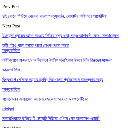
Prev Post
দুই গোলে পিছিয়ে থেকেও দারুণ প্রত্যাবর্তন, কোয়ার্টার ফাইনালে আর্জেন্টিনা
Next Post
ইংল্যান্ড ম্যাচের আগে নরওয়ে শিবিরে ফ্লুর থাবা, তবুও আশাবাদী কোচ সোলবাক্কেন
তুমি এটাও পছন্দ করতে পারো
লেখক থেকে আরো
আন্তর্জাতিক
নাইটক্লাবে হা/ম/লা/র অভিযোগে ইংলিশ স্ট্রাইকার ইভান টনির বিরুদ্ধে মা/ম/লা
আন্তর্জাতিক
বিশ্বকাপে মেসিকে হত্যার হুমকি, নিরাপত্তা প্রতিবেদনে চাঞ্চল্যকর তথ্য
আন্তর্জাতিক
বার্সেলোনার আগ্রহেও আলভারেজকে ছাড়বে না অ্যাথলেটিকো
খেলাধুলা
মালয়েশিয়াকে উড়িয়ে টি-টোয়েন্টি সিরিজে এগিয়ে গেল বাংলাদেশ এইচপি