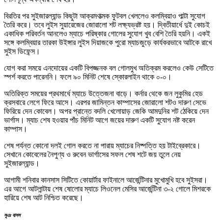
বিরতির পর সুইজারল্যান্ড কিছুটা আক্রমণাত্মক ফুটবল খেললেও কলম্বিয়াও পাল্টা সুযোগ
তৈরি করে। তবে লুইস সুয়ারেজের জোরালো শট লক্ষ্যভ্রষ্ট হয়। দ্বিতীয়ার্ধে দুই কোচই
একাধিক পরিবর্তন আনলেও ম্যাচে পরিষ্কার গোলের সুযোগ খুব বেশি তৈরি হয়নি। একই
সঙ্গে কলম্বিয়ার তারকা উইঙ্গার লুইস দিয়াজকে পুরো ম্যাচজুড়ে কার্যকরভাবে আটকে রাখে
সুইস ডিফেন্স।
যোগ করা সময়ে এনদোয়ের একটি বিপজ্জনক বল গোলমুখ অতিক্রম করলেও কেউ সেটিতে
স্পর্শ করতে পারেননি। ফলে ৯০ মিনিট শেষে স্কোরলাইন থাকে ০-০।
অতিরিক্ত সময়ের প্রথমার্ধে ম্যাচে উত্তেজনা বাড়ে। কর্নার থেকে জন লুকুমির হেড
ক্রসবারে লেগে ফিরে আসে। এরপর জামিন্তন কাম্পাসের জোরালো শটও দারুণ সেভে
ফিরিয়ে দেন কোবেল। অপর প্রান্তে বদলি খেলোয়াড় জেকি আমদুনির শট ঠেকিয়ে দেন
ভার্গাস। ম্যাচ শেষ হওয়ার পাঁচ মিনিট আগে জয়ের দারুণ একটি সুযোগ নষ্ট করেন
কাম্পাস।
শেষ পর্যন্ত কোনো দলই গোল করতে না পারায় ম্যাচের নিষ্পত্তি হয় টাইব্রেকারে।
সেখানে কোবেলের নৈপুণ্য ও রুবেন ভার্গাসের সফল শেষ শটে জয় তুলে নেয়
সুইজারল্যান্ড।
আগামী শনিবার কানসাস সিটিতে কোয়ার্টার ফাইনালে আর্জেন্টিনার মুখোমুখি হবে সুইসরা।
এর আগে আটলান্টায় শেষ ষোলোর ম্যাচে লিওনেল মেসির আর্জেন্টিনা ৩-২ গোলে মিশরকে
হারিয়ে শেষ আট নিশ্চিত করেছে।
সূএঃ বাসস