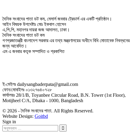
দৈনিক সংবাদের পাতা ডট কম, মেসার্স জববার ট্রেডার্স এর একটি প্রতিষ্ঠান।
আইন বিষয়ক উপদেষ্টাঃ মোঃ ইকবাল হোসেন
এ,পি,পি, মহানগর দায়রা জজ আদালত, ঢাকা।
দৈনিক সংবাদের পাতা ডট কম
গণপ্রজাতন্ত্রী বাংলাদেশ সরকার এর তথ্য মন্ত্রণালয়ের অধীনে বিধি মোতাবেক নিবন্ধনের
জন্য আবেদিত।
এম এ জববার কতৃক সম্পাদিত ও প্রকাশিত
ই-মেইলঃ dailysangbaderpata@gmail.com
ফোন/মোবাইলঃ ০১৩২৭৬৪০৭২৮
কার্যালয়ঃ 28/1/B, Toyanbee Circular Road, B.N. Tower (1st Floor),
Motijheel C/A, Dhaka - 1000, Bangladesh
© 2026 - দৈনিক সংবাদের পাতা. All Rights Reserved.
Website Design:
Goitbd
Sign in