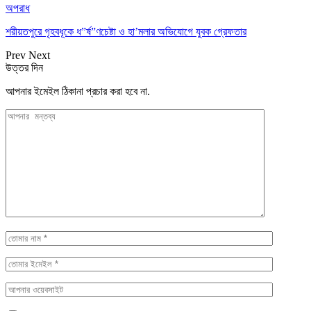
অপরাধ
শরীয়তপুরে গৃহবধূকে ধ”র্ষ”ণচেষ্টা ও হা’মলার অভিযোগে যুবক গ্রেফতার
Prev
Next
উত্তর দিন
আপনার ইমেইল ঠিকানা প্রচার করা হবে না.