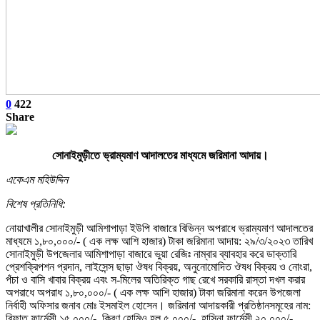
0
422
Share
সোনাইমুড়ীতে ভ্রাম্যমাণ আদালতের মাধ্যমে জরিমানা আদায়।
একেএম মহিউদ্দিন
বিশেষ প্রতিনিধি:
নোয়াখালীর সোনাইমুড়ী আমিশাপাড়া ইউপি বাজারে বিভিন্ন অপরাধে ভ্রাম্যমাণ আদালতের
মাধ্যমে ১,৮০,০০০/- ( এক লক্ষ আশি হাজার) টাকা জরিমানা আদায়: ২৯/৩/২০২৩ তারিখ
সোনাইমুড়ী উপজেলার আমিশাপাড়া বাজারে ভুয়া রেজিঃ নাম্বার ব্যাবহার করে ডাক্তারি
প্রেশক্রিপশন প্রদান, লাইসেন্স ছাড়া ঔষধ বিক্রয়, অনুনোমোদিত ঔষধ বিক্রয় ও নোংরা,
পঁচা ও বাসি খাবার বিক্রয় এবং স-মিলের অতিরিক্ত গাছ রেখে সরকারি রাস্তা দখল করার
অপরাধে অপরাধ ১,৮০,০০০/- ( এক লক্ষ আশি হাজার) টাকা জরিমানা করেন উপজেলা
নির্বাহী অফিসার জনাব মোঃ ইসমাইল হোসেন। জরিমানা আদায়কারী প্রতিষ্ঠানসমূহের নাম:
রিফাত ফার্মেসী ১৫,০০০/-, কিরণ হোমিও হল ৫,০০০/-, হাসিনা ফার্মেসী ২০,০০০/-,