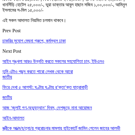
ধানসিঁড়ি হোটেল ২৫,০০০/-, ভুয়া ডাক্তার আবুল হাছান সজিব ১,০০,০০০/-, আমিনুল
ইসলামের স-মিল ১৫,০০০/-
এই সকল আদালত নিয়মিত চলমান থাকবে।
Prev Post
চাকরির সুযোগ মেঘনা গ্রুপে, কর্মস্থল ঢাকা
Next Post
আইন শৃঙ্খলা আরও উন্নতি করতে সকলের সহযোগিতা চান, ইউএনও
তুমি এটাও পছন্দ করতে পারো
লেখক থেকে আরো
জাতীয়
ফিরে দেখা ৫ আগস্ট: ঘণ্টায় ঘণ্টায় র’ক্তা’ক্ত যাত্রাবাড়ী
জাতীয়
আজ ‘জুলাই গণ-অভ্যুত্থান’ দিবস, দেশজুড়ে নানা আয়োজন
আইন-আদালত
স্ত্রীকে আ/ত্ম/হ/ত্যা/য় প্ররোচনার মামলায় হাইকোর্টে জামিন পেলেন জাহের আলভী