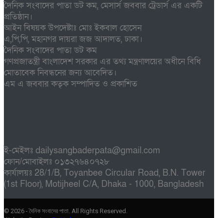
দৈনিক সংবাদের পাতা ডট কম, মেসার্স জববার ট্রেডার্স এর একটি
প্রতিষ্ঠান।
আইন বিষয়ক উপদেষ্টাঃ মোঃ ইকবাল হোসেন
এ,পি,পি, মহানগর দায়রা জজ আদালত, ঢাকা।
দৈনিক সংবাদের পাতা ডট কম
গণপ্রজাতন্ত্রী বাংলাদেশ সরকার এর তথ্য মন্ত্রণালয়ের অধীনে বিধি
মোতাবেক নিবন্ধনের জন্য আবেদিত।
এম এ জববার কতৃক সম্পাদিত ও প্রকাশিত
ই-মেইলঃ dailysangbaderpata@gmail.com
ফোন/মোবাইলঃ ০১৩২৭৬৪০৭২৮
কার্যালয়ঃ 28/1/B, Toyanbee Circular Road, B.N. Tower
(1st Floor), Motijheel C/A, Dhaka - 1000, Bangladesh
© 2026 - দৈনিক সংবাদের পাতা. All Rights Reserved.