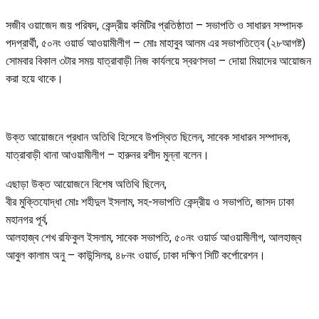
সজীব ওয়াজেদ জয় পরিষদ, কেন্দ্রীয় কমিটির প্রতিষ্ঠাতা – সভাপতি ও সাধারন সম্পাদক
পদপ্রার্থী, ৫০নং ওয়ার্ড আওয়ামীলীগ – মোঃ মাহাবুব আলম এর সভাপতিত্বে (২৮আগষ্ট)
সোমবার বিকাল ৩টার সময় যাত্রাবাড়ী নিজ কার্যলয়ে স্বরণসভা – দোয়া মিয়াদের আয়োজন
করা হয়ে থাকে।
উক্ত আয়োজনে প্রধান অতিথি হিসেবে উপস্থিত ছিলেন, সাবেক সাধারন সম্পাদক,
যাত্রাবাড়ী থানা আওয়ামীলীগ – হারুনর রশীদ মুন্না বলেন।
এছাড়া উক্ত আয়োজনে বিশেষ অতিথি ছিলেন,
বীর মুক্তিযোদ্ধা মোঃ শহীদুল ইসলাম, সহ-সভাপতি কেন্দ্রীয় ও সভাপতি, জাসদ ঢাকা
মহানগর পূর্ব,
আলহাজ্ব শেখ রফিকুল ইসলাম, সাবেক সভাপতি, ৫০নং ওয়ার্ড আওয়ামীলীগ, আলহাজ্ব
আবুল কালাম অনু – কাউন্সিলর, ৪৮নং ওয়ার্ড, ঢাকা দক্ষিণ সিটি কর্পোরেশন।