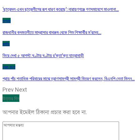
‘ছাত্রদল এখন ছাত্রলীগের রূপ ধারণ করেছে’: নারায়ণগঞ্জে গণসমাবেশে মাওলানা…
অপরাধ
রাজধানীর কদমতলীতে মাদ্রাসার বাথরুম থেকে শিশু শিক্ষার্থীর ম’রদেহ…
জাতীয়
ফিরে দেখা ৫ আগস্ট: ঘণ্টায় ঘণ্টায় র’ক্তা’ক্ত যাত্রাবাড়ী
গ্রাম বাংলা
প্রায় পাঁচ শতাধিক পরিবারের মাঝে ত্রাণসামগ্রী সামগ্রী বিতরণ করলেন, বিএনপি নেতা মিলন…
Prev
Next
উত্তর দিন
আপনার ইমেইল ঠিকানা প্রচার করা হবে না.