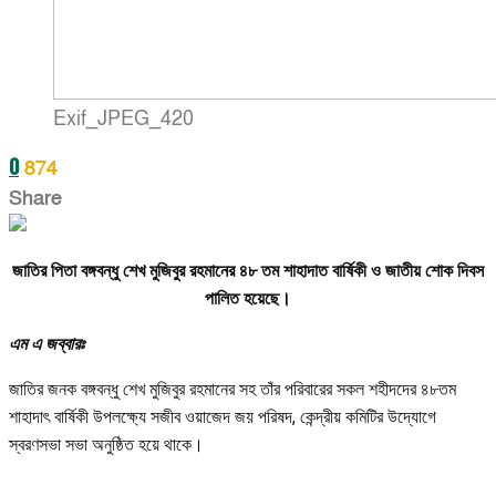
Exif_JPEG_420
0
874
Share
জাতির পিতা বঙ্গবন্ধু শেখ মুজিবুর রহমানের ৪৮ তম শাহাদাত বার্ষিকী ও জাতীয় শোক দিবস
পালিত হয়েছে।
এম এ জব্বারঃ
জাতির জনক বঙ্গবন্ধু শেখ মুজিবুর রহমানের সহ তাঁর পরিবারের সকল শহীদদের ৪৮তম
শাহাদাৎ বার্ষিকী উপলক্ষ্যে সজীব ওয়াজেদ জয় পরিষদ, কেন্দ্রীয় কমিটির উদ্যোগে
স্বরণসভা সভা অনুষ্ঠিত হয়ে থাকে।