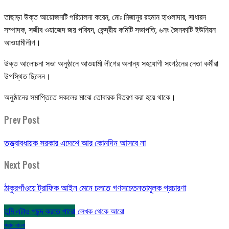
তাছাড়া উক্ত আয়োজনটি পরিচালনা করেন, মোঃ মিজানুর রহমান হাওলাদার, সাধারন
সম্পাদক, সজীব ওয়াজেদ জয় পরিষদ, কেন্দ্রীয় কমিটি সভাপতি, ৬নং জৈনকাটি ইউনিয়ন
আওয়ামীলীগ।
উক্ত আলোচনা সভা অনুষ্ঠানে আওয়ামী লীগের অনান্য সহযোগী সংগঠনের নেতা কর্মীরা
উপস্থিত ছিলেন।
অনুষ্ঠানের সমাপ্তিতে সকলের মাঝে তোবারক বিতরণ করা হয়ে থাকে।
Prev Post
তত্ত্বাবধায়ক সরকার এদেশে আর কোনদিন আসবে না
Next Post
ঠাকুরগাঁওয়ে ট্রাফিক আইন মেনে চলতে গণসচেতনতামূলক প্রচারণা
তুমি এটাও পছন্দ করতে পারো
লেখক থেকে আরো
গ্রাম বাংলা