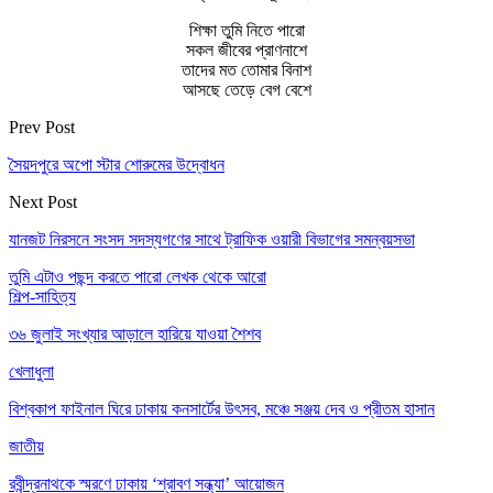
শিক্ষা তুমি নিতে পারো
সকল জীবের প্রাণনাশে
তাদের মত তোমার বিনাশ
আসছে তেড়ে বেগ বেশে
Prev Post
সৈয়দপুরে অপো স্টার শোরুমের উদ্বোধন
Next Post
যানজট নিরসনে সংসদ সদস্যগণের সাথে ট্রাফিক ওয়ারী বিভাগের সমন্বয়সভা
তুমি এটাও পছন্দ করতে পারো
লেখক থেকে আরো
শিল্প-সাহিত্য
৩৬ জুলাই সংখ্যার আড়ালে হারিয়ে যাওয়া শৈশব
খেলাধুলা
বিশ্বকাপ ফাইনাল ঘিরে ঢাকায় কনসার্টের উৎসব, মঞ্চে সঞ্জয় দেব ও প্রীতম হাসান
জাতীয়
রবীন্দ্রনাথকে স্মরণে ঢাকায় ‘শ্রাবণ সন্ধ্যা’ আয়োজন