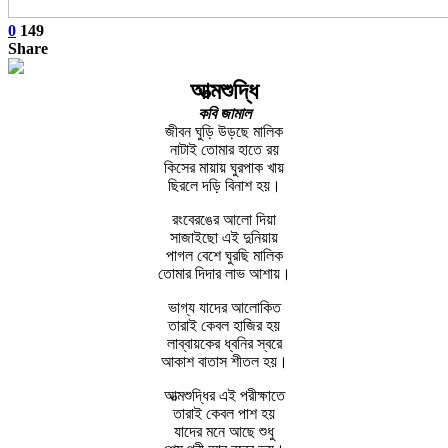
0
149
Share
আত্মশুদ্ধি
কবি জামাল
জীবন ঘুড়ি উড়ছে মালিক
নাটাই তোমার হাতে রয়
কিসের মায়ায় ঘুরপাক খায়
ছিরলে দড়ি বিনাশ হয়।
রংবেরঙের আলো দিয়া
সাজাইছো এই দুনিয়ায়
পাগল বেশে ঘুরছি মালিক
তোমার দিদার লাভ আশায়।
ভাগ্য যাদের আলোকিত
তারাই কেবল হাজির হয়
লাব্বায়কের ধ্বনির স্বরে
আকাশ বাতাস শীতল হয়।
আত্মশুদ্ধির এই পরীক্ষাতে
তারাই কেবল পাশ হয়
যাদের মনে আছে শুধু