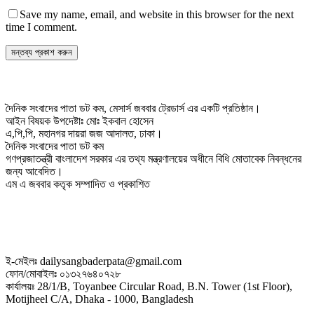
Save my name, email, and website in this browser for the next
time I comment.
দৈনিক সংবাদের পাতা ডট কম, মেসার্স জববার ট্রেডার্স এর একটি প্রতিষ্ঠান।
আইন বিষয়ক উপদেষ্টাঃ মোঃ ইকবাল হোসেন
এ,পি,পি, মহানগর দায়রা জজ আদালত, ঢাকা।
দৈনিক সংবাদের পাতা ডট কম
গণপ্রজাতন্ত্রী বাংলাদেশ সরকার এর তথ্য মন্ত্রণালয়ের অধীনে বিধি মোতাবেক নিবন্ধনের
জন্য আবেদিত।
এম এ জববার কতৃক সম্পাদিত ও প্রকাশিত
ই-মেইলঃ dailysangbaderpata@gmail.com
ফোন/মোবাইলঃ ০১৩২৭৬৪০৭২৮
কার্যালয়ঃ 28/1/B, Toyanbee Circular Road, B.N. Tower (1st Floor),
Motijheel C/A, Dhaka - 1000, Bangladesh