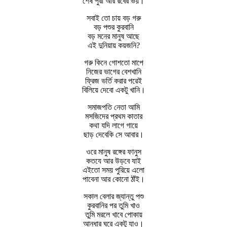
শেষ পুরী আর রবের ভয়।
সবাই তো চায় বড় গরু
বড় পশুর কুরবানি
বড় মনের মানুষ আছে
এই দুনিয়ায় কয়জনি?
গরু কিনে গোশতো মাপে
নিজের ভাগের বেশখানি
ফ্রিজ ভর্তি করার পরেই
বিলিয়ে দেবো একটু খানি।
সমাজপতি নেতা আমি
মসজিদের প্রথম কাতার
কথা যদি লাগে গায়ে
ছাড় দেবেকি সে আবার।
ওরে মানুষ রঙ্গের ফানুস
কতযে আর উড়বে যাই
এইতো সময় পুরিয়ে এলো
পাবেনা আর কোনো ঠাঁই।
সকাল বেলার জ্যান্তু পশু
কুরবানির পর তুমি খাও
তুমি মরলে খাবে পোকায়
আন্ধার ঘরে একটু যাও।