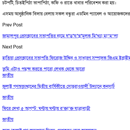
চটপটি, চিতইপিঠা ভাপাপিঠা, কফি ও রাতে খাবার পরিবেশন করা হয়।
এসময় আনুষ্ঠানিক বিদায় বেলায় সকল বন্ধুরা এডমিন প্যানেল ও আয়োজকদের ধন
Prev Post
জামালপুর প্রেসক্লাবের সভাপতির নামে ষ*ড়*য*ন্ত্র*মুলক মি*থ্যা মা”ম”লা
Next Post
হাতিয়া প্রেসক্লাবের সভাপতি ফিরোজ উদ্দিন ও সাধারণ সম্পাদক জিএম ইব্রাহী
তুমি এটাও পছন্দ করতে পারো
লেখক থেকে আরো
জাতীয়
জুলাই গণঅভ্যুত্থানের দ্বিতীয় বার্ষিকীতে সোহরাওয়ার্দী উদ্যানে কনসার্ট
জাতীয়
ফিরে দেখা ৫ আগস্ট: ঘণ্টায় ঘণ্টায় র’ক্তা’ক্ত যাত্রাবাড়ী
জাতীয়