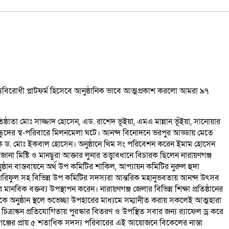
ষম্যবিরোধী প্লাটফর্ম হিসেবে আনুষ্ঠানিক ভাবে আত্মপ্রকাশ করলো আমরা ৯৭
ষ্ঠাতা মোঃ সাজ্জাদ হোসেন, এড. রাশেদ ভূইয়া, এমএ মান্নান ভূঁইয়া, সানোয়ার
৭ বন্ধুদের স্ব-পরিবারে মিলনমেলা ঘটে। আনন্দ বিনোদনে ভরপুর আড্ডায় মেতে
অধ্যাপক ড. মোঃ ইকবাল হোসেন। অনুষ্ঠানে থিম সং পরিবেশন করেন ইমাম হোসেন
ানা মিষ্টি ও মানছুরা আক্তার লুনার তত্ত্বাবধানে বিচারক ছিলেন নারায়ণগঞ্জ
ান বাস্তবায়নে অর্থ উপ কমিটির শাকিল, আপ্যায়ন কমিটির নুরুল হুদা
, শরিফুল সহ বিভিন্ন উপ কমিটির সদস্যরা আন্তরিক মহানুভবতায় আনন্দ উৎসব
 মানবিক বক্তব্য উপস্থাপন করেন। নারায়ণগঞ্জ জেলার বিভিন্ন শিক্ষা প্রতিষ্ঠানের
অনুষ্ঠান স্থলে শুভেচ্ছা উপহারের মাধ্যমে সম্মানীত করায় সকলেই আত্মহারা
রাঙ্কন প্রতিযোগিতায় পুরস্কার বিতরণ ও উপস্থিত সবার জন্য র‌্যাফেল ড্র করে
ঞ্জের প্রায় ৫ শতাধিক সদস্য পরিবারের এই আয়োজনে বিকেলের নাস্তা