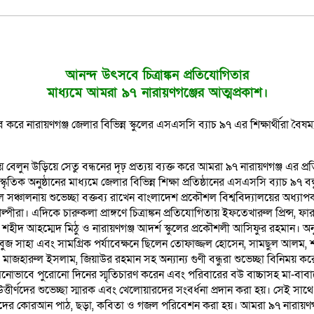
আনন্দ উৎসবে চিত্রাঙ্কন প্রতিযোগিতার
মাধ্যমে আমরা ৯৭ নারায়ণগঞ্জের আত্মপ্রকাশ।
 করে নারায়ণগঞ্জ জেলার বিভিন্ন স্কুলের এসএসসি ব্যাচ ৯৭ এর শিক্ষার্থীরা বৈ
লুন উড়িয়ে সেতু বন্ধনের দৃঢ় প্রত্যয় ব্যক্ত করে আমরা ৯৭ নারায়ণগঞ্জ এর প্রতি
ৃতিক অনুষ্ঠানের মাধ্যমে জেলার বিভিন্ন শিক্ষা প্রতিষ্ঠানের এসএসসি ব্যাচ ৯
সাবলীল সঞ্চালনায় শুভেচ্ছা বক্তব্য রাখেন বাংলাদেশ প্রকৌশল বিশ্ববিদ্যালয়ের 
ীরা। এদিকে চারুকলা প্রাঙ্গণে চিত্রাঙ্কন প্রতিযোগিতায় ইফতেখারুল প্রিন্স, ফারজ
 আহম্মেদ মিঠু ও নারায়ণগঞ্জ আদর্শ স্কুলের প্রকৌশলী আসিফুর রহমান। অনুষ্ঠ
য় সবুজ সাহা এবং সামগ্রিক পর্যাবেক্ষনে ছিলেন তোফাজ্জল হোসেন, সামছুল আলম
ধন, মাজহারুল ইসলাম, জিয়াউর রহমান সহ অন্যান্য গুণী বন্ধুরা শুভেচ্ছা বিনিময় করে
নোভাবে পুরোনো দিনের স্মৃতিচারণ করেন এবং পরিবারের বউ বাচ্চাসহ মা-বাবাকে 
দের শুভেচ্ছা স্মারক এবং খেলোয়ারদের সংবর্ধনা প্রদান করা হয়। সেই সাথে চিত্
িশোরদের কোরআন পাঠ, ছড়া, কবিতা ও গজল পরিবেশন করা হয়। আমরা ৯৭ নারায়ণগ