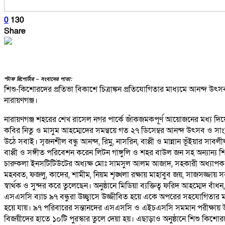
0
130
Share
স্টাফ রিপোর্টার – সংবাদের পাতা:
শিশু-কিশোরদের প্রতিভা বিকাশে চিত্রাঙ্কন প্রতিযোগিতার মাধ্যমে আনন্দ উৎসব
নারায়ণগঞ্জ।
নারায়ণগঞ্জ শহরের শেখ রাসেল নগর পার্কে জাঁকজমকপূর্ণ আয়োজনের মধ্য দিয়ে বে
কবির নিতু ও মাসুম আহম্মেদের সমন্বয়ে গত ২৭ ডিসেম্বর আনন্দ উৎসব ও সাংস্ক
উঠে সবাই। সৃজনশীল বন্ধু আনন্দ, রিমু, নাসরিন, বাপ্পী ও মান্নান ভূঁইয়ার 
বাপ্পী ও সঙ্গীত পরিবেশন করেন লিটন গাঙ্গুলি ও শহর বাউল জন সহ অন্যান্য শিল্প
চারুকলা ইনসটিটিউটের অধ্যক্ষ মোঃ সামসুল আলম আজাদ, সহকারী অধ্যাপক শহীদ
মহব্বত, ফজলু, কাদের, শামীম, নিয়ম শৃঙ্খলা রক্ষায় মাহাবুব জয়, সাজসজ্জা
স্বার্থক ও সুন্দর করে তুলেছেন। অনুষ্ঠানে মিডিয়া ব্যক্তিত্ব ফরিদ আহম্মেদ বাঁ
এসএসসি ব্যাচ ৯৭ বন্ধুরা উচ্ছ্বাসে উজ্জীবিত হয়ে একে অপরের সহযোগিতার ম
হয়ে যায়। ৯৭ পরিবারের সন্তানদের এসএসসি ও এইচএসসি সমমান পরীক্ষায় উত্তীর্ণ
বিজয়ীদের হাতে ১০টি পুরস্কার তুলে দেয়া হয়। এছাড়াও অনুষ্ঠানে শিশু ক