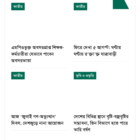
জাতীয়
জাতীয়
এমপিওভুক্ত অবসরপ্রাপ্ত শিক্ষক-
ফিরে দেখা ৫ আগস্ট: ঘণ্টায়
কর্মচারীরা যেভাবে পাবেন
ঘণ্টায় র’ক্তা’ক্ত যাত্রাবাড়ী
অবসরভাতা
জাতীয়
কৃষি ও প্রকৃতি
আজ ‘জুলাই গণ-অভ্যুত্থান’
দেশের বিভিন্ন স্থানে বৃষ্টি-বজ্রবৃষ্টির
দিবস, দেশজুড়ে নানা আয়োজন
সম্ভাবনা, তিন বিভাগে হতে পারে
ভারি বর্ষণ