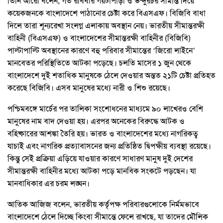
তিনি আরো বলেন, গত রবিবার গয়টাপাড়া ও ভন্দুরচর সীমান্ত দিয়ে
কয়েকজনকে বাংলাদেশে পাঠানোর চেষ্টা করে বিএসএফ। বিজিবি বাধা
দিলে তারা শূন্যরেখা সংলগ্ন এলাকায় অবস্থান নেয়। ভারতীয় সীমান্তরক্ষী
বাহিনী (বিএসএফ) ও বাংলাদেশের সীমান্তরক্ষী বাহিনীর (বিজিবি)
পাল্টাপাল্টি অবস্থানের কারণে বহু পরিবার সীমান্তের ‘জিরো লাইনে’
মানবেতর পরিস্থিতিতে আটকা পড়েছে। চলতি মাসের ১ জুন থেকে
বাংলাদেশে দুই শতাধিক মানুষকে ঠেলে দেওয়ার অন্তত ২১টি চেষ্টা প্রতিহত
করেছে বিজিবি। এসব মানুষের মধ্যে নারী ও শিশু রয়েছে।
পশ্চিমবঙ্গে মার্চের পর তালিকা সংশোধনের মাধ্যমে ৯০ লাখেরও বেশি
মানুষের নাম বাদ দেওয়া হয়। এরপর অনেকের বিরুদ্ধে আটক ও
বহিষ্কারের আশঙ্কা তৈরি হয়। ভারত ও বাংলাদেশের মধ্যে নাগরিকত্ব
যাচাই এবং নাগরিক প্রত্যাবাসনের জন্য প্রতিষ্ঠিত দ্বিপক্ষীয় ব্যবস্থা রয়েছে।
কিন্তু সেই প্রক্রিয়া এড়িয়ে যাওয়ার কারণে সাধারণ মানুষ দুই দেশের
সীমান্তরক্ষী বাহিনীর মধ্যে আটকা পড়ে মানবিক সংকটে পড়ছেন। যা
মানবাধিকার এর চরম লঙ্ঘন।
আতিক আজিজ বলেন, ভারতীয় কর্তৃপক্ষ পরিবারগুলোকে নির্মমভাবে
বাংলাদেশে ঠেলে দিচ্ছে কিংবা সীমান্তে ফেলে রাখছে, যা তাদের মৌলিক