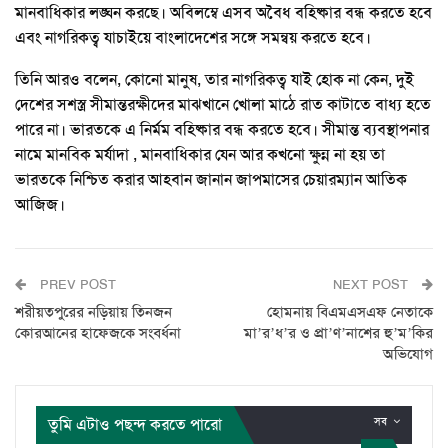
মানবাধিকার লঙ্ঘন করছে। অবিলম্বে এসব অবৈধ বহিষ্কার বন্ধ করতে হবে
এবং নাগরিকত্ব যাচাইয়ে বাংলাদেশের সঙ্গে সমন্বয় করতে হবে।
তিনি আরও বলেন, কোনো মানুষ, তার নাগরিকত্ব যাই হোক না কেন, দুই
দেশের সশস্ত্র সীমান্তরক্ষীদের মাঝখানে খোলা মাঠে রাত কাটাতে বাধ্য হতে
পারে না। ভারতকে এ নির্মম বহিষ্কার বন্ধ করতে হবে। সীমান্ত ব্যবস্থাপনার
নামে মানবিক মর্যাদা , মানবাধিকার যেন আর কখনো ক্ষুন্ন না হয় তা
ভারতকে নিশ্চিত করার আহবান জানান জাপমাসের চেয়ারম্যান আতিক
আজিজ।
PREV POST
NEXT POST
শরীয়তপুরের নড়িয়ায় তিনজন
হোমনায় বিএমএসএফ নেতাকে
কোরআনের হাফেজকে সংবর্ধনা
মা’র’ধ’র ও প্রা’ণ’নাশের হু’ম’কির
অভিযোগ
তুমি এটাও পছন্দ করতে পারো
সব