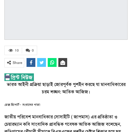
10
0
Share
ভারত আইনী প্রক্রিয়া ছাড়াই জোরপূর্বক পুশইন করছে যা মানবাধিকারের
চরম লঙ্ঘন: আতিক আজিজ।
ডেক্স রিপোর্ট – সংবাদের পাতা:
জাতীয় পরিবেশ মানবাধিকার সোসাইটি ( জাপমাস) এর প্রতিষ্ঠাতা ও
চেয়ারম্যান কবি সাংবাদিক প্রাবন্ধিক গবেষক আতিক আজিজ বলেছেন,
কুড়িগ্রামের রৌমারী সীমান্তে বিএসএফের পুশইন চেষ্টার শিকার হয়ে ছয়