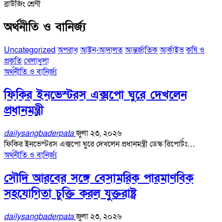
ব্রাউজিং শ্রেণী
অর্থনীতি ও বানির্জ্য
Uncategorized
অপরাধ
আইন-আদালত
আন্তর্জাতিক
আর্কাইভ
কৃষি ও
প্রকৃতি
খেলাধুলা
অর্থনীতি ও বানির্জ্য
ফিকির ইনভেস্টরস এক্সপো ঘুরে দেখলেন
প্রধানমন্ত্রী
dailysangbaderpata
জুলা ২৩, ২০২৬
ফিকির ইনভেস্টরস এক্সপো ঘুরে দেখলেন প্রধানমন্ত্রী ডেস্ক রিপোর্টঃ…
অর্থনীতি ও বানির্জ্য
সৌদি আরবের সঙ্গে বেসামরিক পারমাণবিক
সহযোগিতা চুক্তি করল যুক্তরাষ্ট্র
dailysangbaderpata
জুলা ২৩, ২০২৬